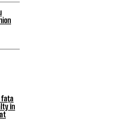
u
nion
 fața
lty în
at