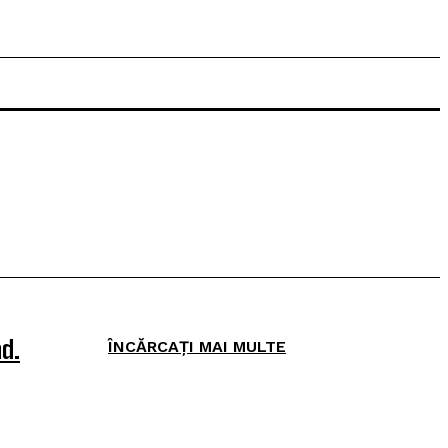
nd.
ÎNCĂRCAȚI MAI MULTE