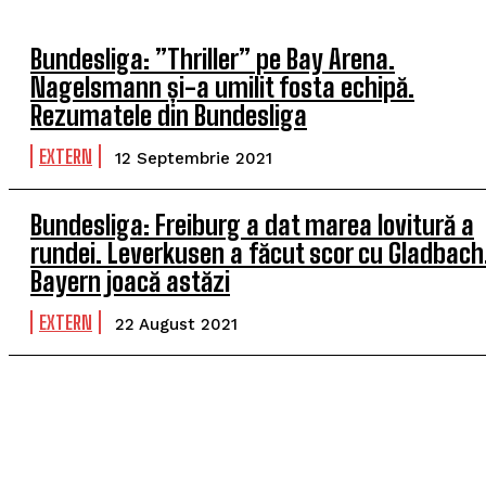
Bundesliga: ”Thriller” pe Bay Arena.
Nagelsmann și-a umilit fosta echipă.
Rezumatele din Bundesliga
EXTERN
12 Septembrie 2021
Bundesliga: Freiburg a dat marea lovitură a
rundei. Leverkusen a făcut scor cu Gladbach
Bayern joacă astăzi
EXTERN
22 August 2021