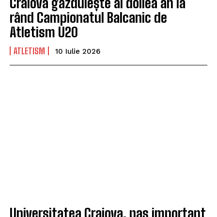
Craiova găzduiește al doilea an la
rând Campionatul Balcanic de
Atletism U20
ATLETISM
10 Iulie 2026
Universitatea Craiova, pas important