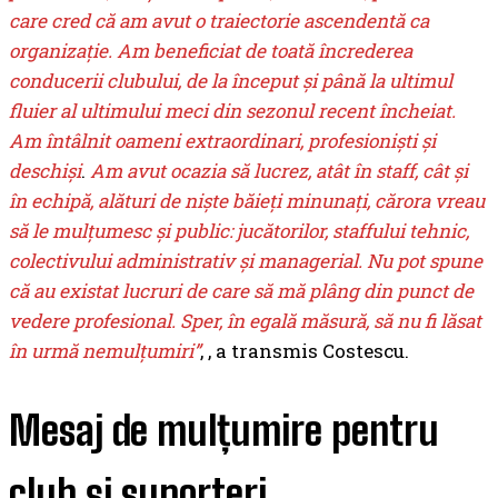
care cred că am avut o traiectorie ascendentă ca
organizație. Am beneficiat de toată încrederea
conducerii clubului, de la început și până la ultimul
fluier al ultimului meci din sezonul recent încheiat.
Am întâlnit oameni extraordinari, profesioniști și
deschiși
.
Am avut ocazia să lucrez, atât în staff, cât și
în echipă, alături de niște băieți minunați, cărora vreau
să le mulțumesc și public: jucătorilor, staffului tehnic,
colectivului administrativ și managerial. Nu pot spune
că au existat lucruri de care să mă plâng din punct de
vedere profesional. Sper, în egală măsură, să nu fi lăsat
în urmă nemulțumiri”
, , a transmis Costescu.
Mesaj de mulțumire pentru
club și suporteri