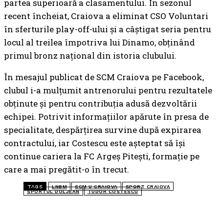
partea superioară a clasamentului. În sezonul
recent încheiat, Craiova a eliminat CSO Voluntari
în sferturile play-off-ului și a câștigat seria pentru
locul al treilea împotriva lui Dinamo, obținând
primul bronz național din istoria clubului.
În mesajul publicat de SCM Craiova pe Facebook,
clubul i-a mulțumit antrenorului pentru rezultatele
obținute și pentru contribuția adusă dezvoltării
echipei. Potrivit informațiilor apărute în presa de
specialitate, despărțirea survine după expirarea
contractului, iar Costescu este așteptat să își
continue cariera la FC Argeș Pitești, formație pe
care a mai pregătit-o în trecut.
TAGS
LNBM
SCM U CRAIOVA
SPORT CRAIOVA
SPORTUL DOLJEAN
TUDOR COSTESCU