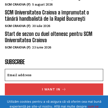
SCM CRAIOVA (F)
5 august 2026
SCM Universitatea Craiova a împrumutat o
tânără handbalistă de la Rapid București
SCM CRAIOVA (F)
30 iulie 2026
Start de sezon cu duel oltenesc pentru SCM
Universitatea Craiova
SCM CRAIOVA (F)
23 iunie 2026
SUBSCRIBE
I WANT IN
I've read and accept the
Privacy Policy
.
Utilizăm cookies pentru a vă asigura că vă oferim cea mai bună
experiență pe site-ul nostru. Află mai multe despre
cum sa