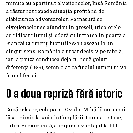
minute au aparținut elvețiencelor, însă România
a răsturnat repede situația profitând de
slăbiciunea adversarelor. Pe măsură ce
elvețiencelor se afundau în greșeli, tricolorele
au ridicat ritmul și, odată cu intrarea în poartă a
Biancăi Curmenț, lucrurile s-au așezat la un
singur sens. România a urcat decisiv pe tabelă,
iar la pauză conducea deja cu nouă goluri
diferență (18-9), semn clar că finalul turneului va
fi unul fericit.
O a doua repriză fără istoric
După reluare, echipa lui Ovidiu Mihăilă nu a mai
lăsat nimic la voia întâmplării. Lorena Ostase,
într-o zi excelentă, a împins avantajul la +10