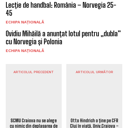
Lecție de handbal: România – Norvegia 25-
45
ECHIPA NAȚIONALĂ
Ovidiu Mihăilă a anunțat lotul pentru „dubla”
cu Norvegia și Polonia
ECHIPA NAȚIONALĂ
ARTICOLUL PRECEDENT
ARTICOLUL URMĂTOR
SCMU Craiova nu se alege
Otto Hindrich o ține pe CFR
cu nimic din deplasarea de
Cluj în viață. Univ.Craiova –
la Galați
CFR Cluj 1-1