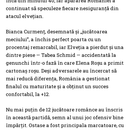
încă din minutul 40, iar apărarea României a
continuat să speculeze fiecare nesiguranță din
atacul elvețian.
Bianca Curmenț, desemnată și „jucătoarea
meciului”, a închis perfect poarta cu un
procentaj remarcabil, iar Elveția a pierdut și una
dintre piese — Tabea Schmid — accidentată la
genunchi într-o fază în care Elena Roșu a primit
cartonaș roșu. Deși adversarele au încercat să
mai reducă diferența, România a gestionat
finalul cu maturitate și a obținut un succes
confortabil, la +12.
Nu mai puțin de 12 jucătoare românce au înscris
în această partidă, semn al unui joc ofensiv bine
împărțit. Ostase a fost principala marcatoare, cu