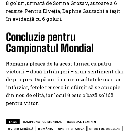
8 goluri, urmată de Sorina Grozav, autoare a 6
reușite. Pentru Elveția, Daphne Gautschi a ieșit
în evidență cu 6 goluri.
Concluzie pentru
Campionatul Mondial
România pleacă de la acest turneu cu patru
victorii – două înfrângeri – și un sentiment clar
de progres. După ani în care rezultatele mari au
întârziat, fetele reușesc în sfârșit să se apropie
din nou de elită, iar locul 9 este o bază solidă
pentru viitor.
TAGS
CAMPIONATUL MONDIAL
HANDBAL FEMININ
OVIDIU MIHĂILĂ
ROMÂNIA
SPORT CRAIOVA
SPORTUL DOLJEAN