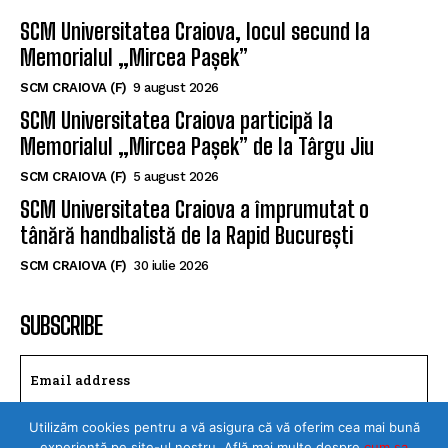
SCM CRAIOVA (F)
9 august 2026
SCM Universitatea Craiova participă la
Memorialul „Mircea Pașek” de la Târgu Jiu
SCM CRAIOVA (F)
5 august 2026
SCM Universitatea Craiova a împrumutat o
tânără handbalistă de la Rapid București
SCM CRAIOVA (F)
30 iulie 2026
SUBSCRIBE
I WANT IN
I've read and accept the
Privacy Policy
.
Utilizăm cookies pentru a vă asigura că vă oferim cea mai bună
experiență pe site-ul nostru. Află mai multe despre
cum sa