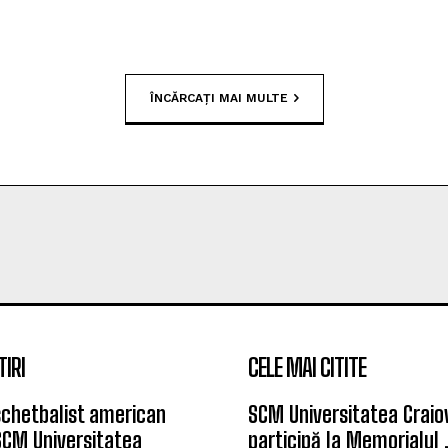
ÎNCĂRCAȚI MAI MULTE
TIRI
CELE MAI CITITE
chetbalist american
SCM Universitatea Craio
SCM Universitatea
participă la Memorialul