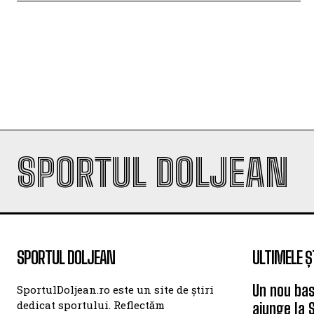
SPORTUL DOLJEAN
SPORTUL DOLJEAN
ULTIMELE Ș
Un nou bas
SportulDoljean.ro este un site de știri
dedicat sportului. Reflectăm
ajunge la 