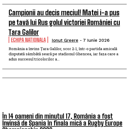
Campionii au decis meciul! Matei i-a pus
pe tavă lui Rus golul victoriei României cu
Țara Galilor
ECHIPA NATIONALA
Ionuț Greere
-
7 Iunie 2026
România a învins Țara Galilor, scor 2-1, într-o partida amicală
disputată sâmbătă seară pe stadionul Ghencea, iar faza care a
adus succesul tricolorilor a...
RUGBY
În 14 oameni din minutul 17, România a fost
învinsă de Spania în finala mică a Rugby Europe