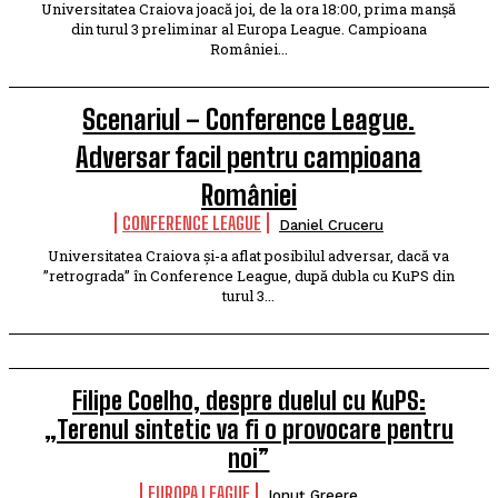
Universitatea Craiova joacă joi, de la ora 18:00, prima manșă
din turul 3 preliminar al Europa League. Campioana
României...
Scenariul – Conference League.
Adversar facil pentru campioana
României
CONFERENCE LEAGUE
Daniel Cruceru
Universitatea Craiova și-a aflat posibilul adversar, dacă va
”retrograda” în Conference League, după dubla cu KuPS din
turul 3...
Filipe Coelho, despre duelul cu KuPS:
„Terenul sintetic va fi o provocare pentru
noi”
EUROPA LEAGUE
Ionuț Greere