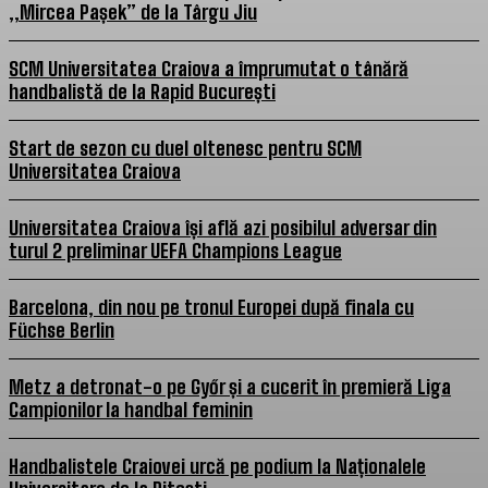
„Mircea Pașek” de la Târgu Jiu
SCM Universitatea Craiova a împrumutat o tânără
handbalistă de la Rapid București
Start de sezon cu duel oltenesc pentru SCM
Universitatea Craiova
Universitatea Craiova își află azi posibilul adversar din
turul 2 preliminar UEFA Champions League
Barcelona, din nou pe tronul Europei după finala cu
Füchse Berlin
Metz a detronat-o pe Győr și a cucerit în premieră Liga
Campionilor la handbal feminin
Handbalistele Craiovei urcă pe podium la Naționalele