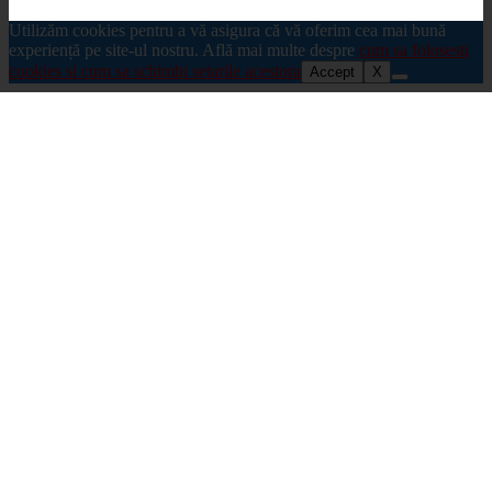
Utilizăm cookies pentru a vă asigura că vă oferim cea mai bună
experiență pe site-ul nostru. Află mai multe despre
cum sa folosesti
cookies si cum sa schimbi setarile acestora
Accept
X