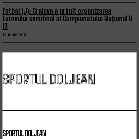
Fotbal (J): Craiova a primit organizarea
turneului semifinal al Campionatului Național U
13
12 Iunie 2018
SPORTUL DOLJEAN
SPORTUL DOLJEAN