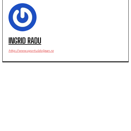
INGRID RADU
http://www.sportuldoljean.ro
POPULARE
Universitatea Craiova, egal în Finlanda cu KuPS.
Calificarea se decide în Bănie