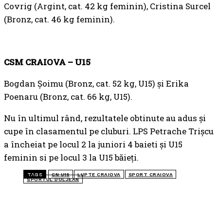
Covrig (Argint, cat. 42 kg feminin), Cristina Surcel
(Bronz, cat. 46 kg feminin).
CSM CRAIOVA – U15
Bogdan Şoimu (Bronz, cat. 52 kg, U15) şi Erika
Poenaru (Bronz, cat. 66 kg, U15).
Nu în ultimul rând, rezultatele obtinute au adus şi
cupe în clasamentul pe cluburi. LPS Petrache Trişcu
a încheiat pe locul 2 la juniori 4 baieti şi U15
feminin si pe locul 3 la U15 băieți.
TAGS
CN U15
LUPTE CRAIOVA
SPORT CRAIOVA
SPORTUL DOLJEAN