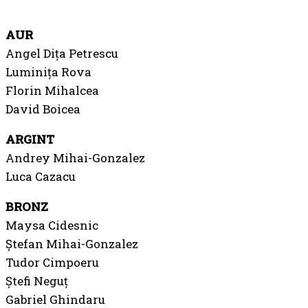
AUR
Angel Dița Petrescu
Luminița Rova
Florin Mihalcea
David Boicea
ARGINT
Andrey Mihai-Gonzalez
Luca Cazacu
BRONZ
Maysa Cidesnic
Ștefan Mihai-Gonzalez
Tudor Cimpoeru
Ștefi Neguț
Gabriel Ghindaru