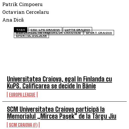
Patrik Cimpoeru
Octavian Cercelaru
Ana Dică
TAGS
CSU-LPS CRAIOVA
LUPTE CRAIOVA
MEMORIALUL ANTRENORILOR CRAIOVENI
SPORT CRAIOVA
SPORTUL DOLJEAN
TOP 5 ÎN ACEASTĂ SĂPTĂMÂNĂ
Universitatea Craiova, egal în Finlanda cu
KuPS. Calificarea se decide în Bănie
EUROPA LEAGUE
SCM Universitatea Craiova participă la
Memorialul „Mircea Pașek” de la Târgu Jiu
SCM CRAIOVA (F)