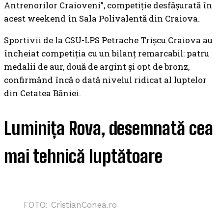
Antrenorilor Craioveni”, competiție desfășurată în
acest weekend în Sala Polivalentă din Craiova.
Sportivii de la CSU-LPS Petrache Trișcu Craiova au
încheiat competiția cu un bilanț remarcabil: patru
medalii de aur, două de argint și opt de bronz,
confirmând încă o dată nivelul ridicat al luptelor
din Cetatea Băniei.
Luminița Rova, desemnată cea
mai tehnică luptătoare
FOTO: CristianConea.ro