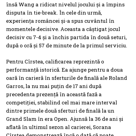
însă Wang a ridicat nivelul jocului și a împins
disputa în tie-break. În cele din urmă,
experiența româncei și-a spus cuvântul în
momentele decisive. Aceasta a câștigat jocul
decisiv cu 7-4 și a închis partida în două seturi,
după o oră și 57 de minute de la primul serviciu.
Pentru Cîrstea, calificarea reprezintă o
performanță istorică. Ea ajunge pentru a doua
oară în carieră în sferturile de finală ale Roland
Garros, la nu mai puțin de 17 ani după
precedenta prezență în această fază a
competiției, stabilind cel mai mare interval
dintre primele două sferturi de finală la un
Grand Slam în era Open. Ajunsă la 36 de ani și
aflată în ultimul sezon al carierei, Sorana
Cîrstea demonstrează încă o dată că poate