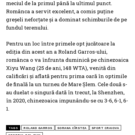
meciul de la primul până la ultimul punct.
Românca a servit excelent, a comis puține
greșeli neforțate și a dominat schimburile de pe
fundul terenului.
Pentru un loc între primele opt jucătoare la
ediția din acest an a Roland Garros-ului,
românca o va înfrunta duminică pe chinezoaica
Xiyu Wang (25 de ani, 148 WTA), venită din
calificări și aflată pentru prima oară în optimile
de finală la un turneu de Mare Șlem. Cele două s-
au duelat o singură dată în trecut, la Shenzhen,
în 2020, chinezoaica impunându-se cu 3-6, 6-1, 6-
1.
TAGS
ROLAND GARROS
SORANA CÎRSTEA
SPORT CRAIOVA