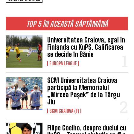
SPORTUL DOLJEAN
TOP 5 ÎN ACEASTĂ SĂPTĂMÂNĂ
Universitatea Craiova, egal în
Finlanda cu KuPS. Calificarea
se decide în Bănie
EUROPA LEAGUE
SCM Universitatea Craiova
participă la Memorialul
„Mircea Pașek” de la Târgu
Jiu
SCM CRAIOVA (F)
Filipe Coelho, despre duelul cu