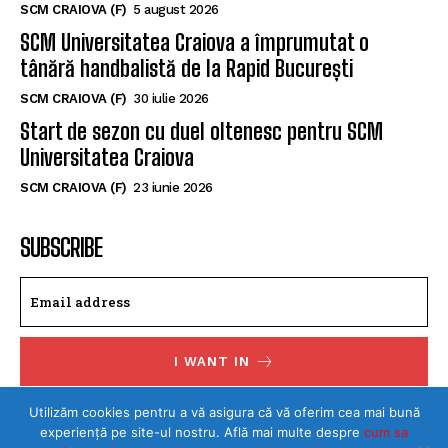
SCM CRAIOVA (F)
5 august 2026
SCM Universitatea Craiova a împrumutat o
tânără handbalistă de la Rapid București
SCM CRAIOVA (F)
30 iulie 2026
Start de sezon cu duel oltenesc pentru SCM
Universitatea Craiova
SCM CRAIOVA (F)
23 iunie 2026
SUBSCRIBE
I WANT IN
I've read and accept the
Privacy Policy
.
Utilizăm cookies pentru a vă asigura că vă oferim cea mai bună
experiență pe site-ul nostru. Află mai multe despre
cum sa