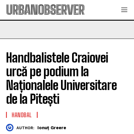
URBANOBSERVER
Handbalistele Craiovei
urcă pe podium la
Naționalele Universitare
de la Pitești
HANDBAL
Ionuț Greere
AUTHOR: