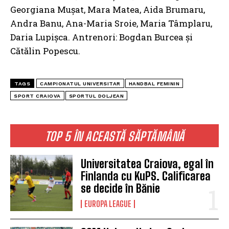
Georgiana Mușat, Mara Matea, Aida Brumaru,
Andra Banu, Ana-Maria Sroie, Maria Tâmplaru,
Daria Lupișca. Antrenori: Bogdan Burcea și
Cătălin Popescu.
TAGS
CAMPIONATUL UNIVERSITAR
HANDBAL FEMININ
SPORT CRAIOVA
SPORTUL DOLJEAN
TOP 5 ÎN ACEASTĂ SĂPTĂMÂNĂ
Universitatea Craiova, egal în
Finlanda cu KuPS. Calificarea
se decide în Bănie
EUROPA LEAGUE