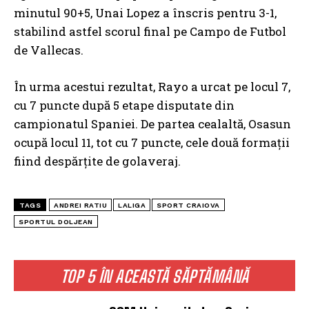
minutul 90+5, Unai Lopez a înscris pentru 3-1,
stabilind astfel scorul final pe Campo de Futbol
de Vallecas.
În urma acestui rezultat, Rayo a urcat pe locul 7,
cu 7 puncte după 5 etape disputate din
campionatul Spaniei. De partea cealaltă, Osasun
ocupă locul 11, tot cu 7 puncte, cele două formații
fiind despărțite de golaveraj.
TAGS
ANDREI RATIU
LALIGA
SPORT CRAIOVA
SPORTUL DOLJEAN
TOP 5 ÎN ACEASTĂ SĂPTĂMÂNĂ