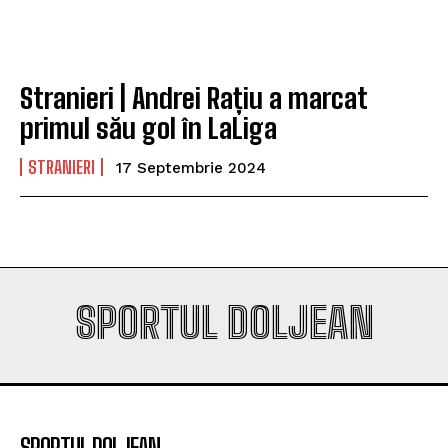
play-off-ul Europa League
play-off-ul Europa League
Stranieri | Andrei Rațiu a marcat
Company
Company
primul său gol în LaLiga
STRANIERI
17 Septembrie 2024
SPORTUL DOLJEAN
SPORTUL DOLJEAN