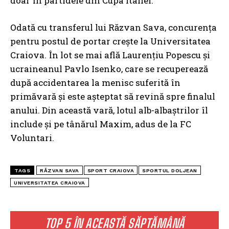
doar în partidele din Cupa Italiei.
Odată cu transferul lui Răzvan Sava, concurența
pentru postul de portar crește la Universitatea
Craiova. În lot se mai află Laurențiu Popescu și
ucraineanul Pavlo Isenko, care se recuperează
după accidentarea la menisc suferită în
primăvară și este așteptat să revină spre finalul
anului. Din această vară, lotul alb-albaștrilor îl
include și pe tânărul Maxim, adus de la FC
Voluntari.
TAGS
RĂZVAN SAVA
SPORT CRAIOVA
SPORTUL DOLJEAN
UNIVERSITATEA CRAIOVA
TOP 5 ÎN ACEASTĂ SĂPTĂMÂNĂ