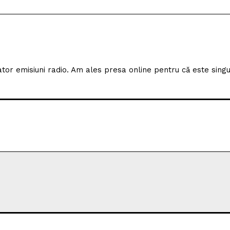
TIRI
CELE MAI CITITE
chetbalist american
SCM Universitatea Craio
SCM Universitatea
participă la Memorialul