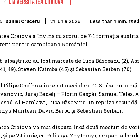
E
UNIVERSITATEA CRAIOVA
rea
Daniel Cruceru
Less than 1
min.
21 iunie 2026
:
atea Craiova
a învins cu scorul de 7-1 formaţia austri
 verii pentru campioana României.
lb-albaștrilor au fost marcate de Luca Băsceanu (2), 
1, 49), Steven Nsimba (45) și Sebastian Șerban (70).
 Filipe Coelho a început meciul cu FC Stubai cu următ
vanovic, Juraj Badelj – Florin Gașpăr, Samuel Teles,
ssad Al Hamlawi, Luca Băsceanu. În repriza secundă
nys Muntean, David Barbu și Sebastian Șerban.
tea Craiova va mai disputa încă două meciuri de verif
, şi pe 29 iunie, cu Polissya Zhytomyr, ocupanta loculu