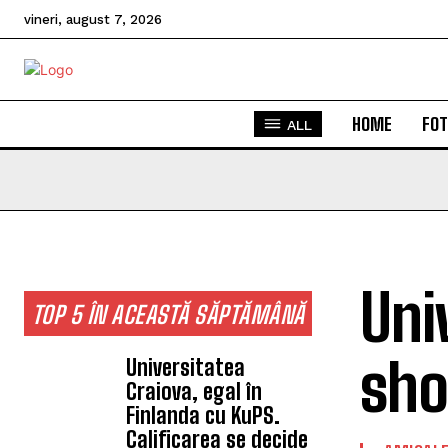
vineri, august 7, 2026
HOME
FOT
ALL
Uni
TOP 5 ÎN ACEASTĂ SĂPTĂMÂNĂ
sho
Universitatea
Craiova, egal în
Finlanda cu KuPS.
Calificarea se decide