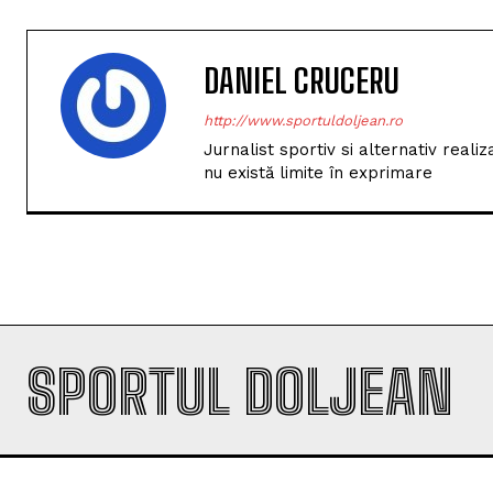
SPORTUL DOLJEAN
SPORTUL DOLJEAN
ULTIMELE Ș
Un nou bas
SportulDoljean.ro este un site de știri
dedicat sportului. Reflectăm
ajunge la 