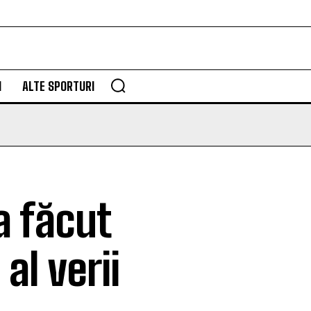
M
ALTE SPORTURI
a făcut
al verii