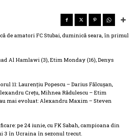
d
acă de amatori FC Stubai, duminică seara, în primul
Assad Al Hamlawi (3), Etim Monday (16), Denys
orul 11: Laurențiu Popescu – Darius Fălcușan,
 Alexandru Crețu, Mihnea Rădulescu – Etim
 au mai evoluat: Alexandru Maxim – Steven
icare: pe 24 iunie, cu FK Sabah, campioana din
i 3 în Ucraina în sezonul trecut.