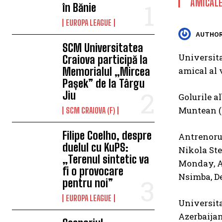
AMICAL
în Bănie
EUROPA LEAGUE
AUTHOR
SCM Universitatea
Universit
Craiova participă la
Memorialul „Mircea
amical al
Pașek” de la Târgu
Jiu
Golurile a
Muntean (4
SCM CRAIOVA (F)
Filipe Coelho, despre
Antrenorul
duelul cu KuPS:
Nikola Ste
„Terenul sintetic va
Monday, A
fi o provocare
Nsimba, De
pentru noi”
EUROPA LEAGUE
Universita
Azerbaijan