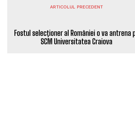
ARTICOLUL PRECEDENT
Fostul selecționer al României o va antrena 
SCM Universitatea Craiova
DANIEL CRUCERU
http://www.sportuldoljean.ro
Jurnalist sportiv si alternativ real
nu există limite în exprimare