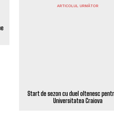
ARTICOLUL URMĂTOR
pe
Start de sezon cu duel oltenesc pent
Universitatea Craiova
izator emisiuni radio. Am ales presa online pentru că este sing