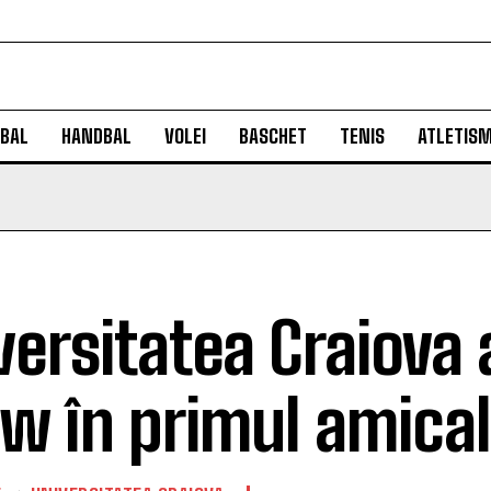
BAL
HANDBAL
VOLEI
BASCHET
TENIS
ATLETIS
versitatea Craiova 
w în primul amical 