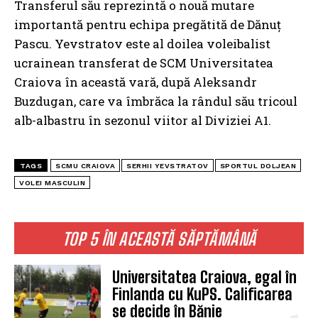
Transferul său reprezintă o nouă mutare
importantă pentru echipa pregătită de Dănuț
Pascu. Yevstratov este al doilea voleibalist
ucrainean transferat de SCM Universitatea
Craiova în această vară, după Aleksandr
Buzdugan, care va îmbrăca la rândul său tricoul
alb-albastru în sezonul viitor al Diviziei A1.
TAGS
SCMU CRAIOVA
SERHII YEVSTRATOV
SPORTUL DOLJEAN
VOLEI MASCULIN
TOP 5 ÎN ACEASTĂ SĂPTĂMÂNĂ
Universitatea Craiova, egal în
Finlanda cu KuPS. Calificarea
se decide în Bănie