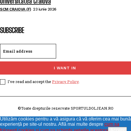
Universitatea Craiova
SCM CRAIOVA (F)
23 iunie 2026
SUBSCRIBE
I WANT IN
I've read and accept the
Privacy Policy
.
©Toate drepturile rezervate SPORTULDOLJEAN.RO
Utilizăm cookies pentru a vă asigura că vă oferim cea mai bună
experiență pe site-ul nostru. Află mai multe despre
cum sa
folosesti cookies si cum sa schimbi setarile acestora
Accept