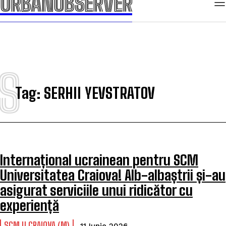
URBANOBSERVER
URBANOBSERVER
S
Tag:
SERHII YEVSTRATOV
Internațional ucrainean pentru SCM
Universitatea Craiova! Alb-albaștrii și-au
asigurat serviciile unui ridicător cu
experiență
SCM U CRAIOVA (M)