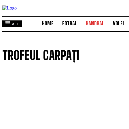
HOME
FOTBAL
HANDBAL
VOLEI
ALL
TROFEUL CARPAȚI
CAMPIONATUL EUROPEAN
CAMPIONATUL MONDIAL
CHAMPIONS LEAGUE
CS U CRAIOVA (M)
CSM SLATINA
CUPA ROMÂNIEI