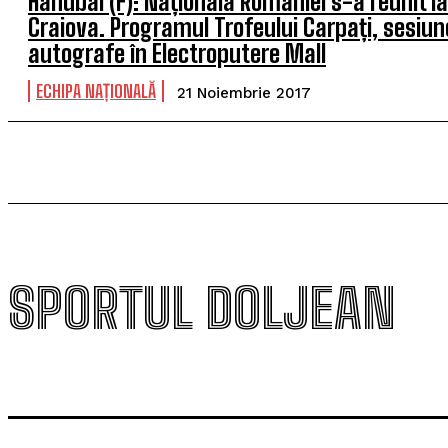
Handbal (F): Naționala României s-a reunit la
Craiova. Programul Trofeului Carpați, sesiun
autografe în Electroputere Mall
ECHIPA NAȚIONALĂ
21 Noiembrie 2017
SPORTUL DOLJEAN