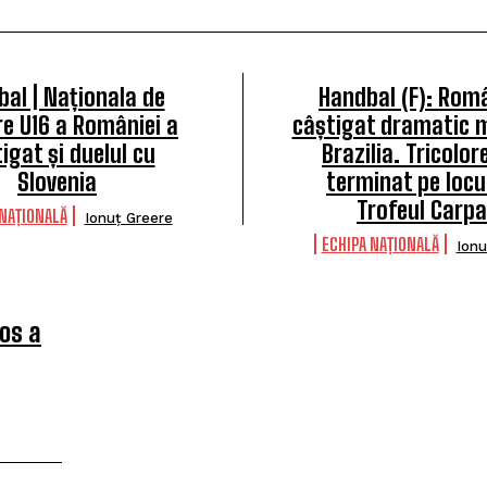
al | Naționala de
Handbal (F): Rom
re U16 a României a
câștigat dramatic m
igat și duelul cu
Brazilia. Tricolor
Slovenia
terminat pe locul
Trofeul Carpa
 NAȚIONALĂ
Ionuț Greere
ECHIPA NAȚIONALĂ
Ionu
os a