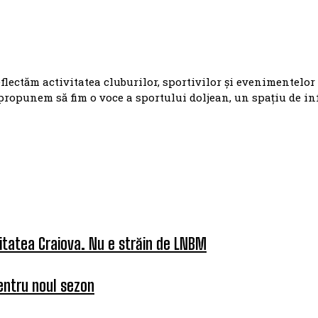
eflectăm activitatea cluburilor, sportivilor și evenimentelor
propunem să fim o voce a sportului doljean, un spațiu de i
itatea Craiova. Nu e străin de LNBM
entru noul sezon