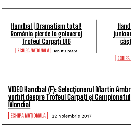
Handbal | Dramatism total!
Handb
România pierde la golaveraj
junioa
Trofeul Carpați U16
câșt
ECHIPA NAȚIONALĂ
Ionuț Greere
ECHIPA
VIDEO Handbal (F): Selecționerul Martin Ambr
vorbit despre Trofeul Carpați și Campionatul
Mondial
ECHIPA NAȚIONALĂ
22 Noiembrie 2017