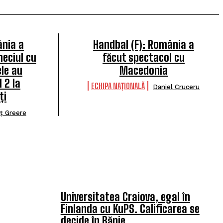
ânia a
Handbal (F): România a
eciul cu
făcut spectacol cu
ele au
Macedonia
 2 la
ECHIPA NAȚIONALĂ
Daniel Cruceru
ți
ț Greere
TOP 5 THIS WEEK
Universitatea Craiova, egal în
Finlanda cu KuPS. Calificarea se
decide în Bănie