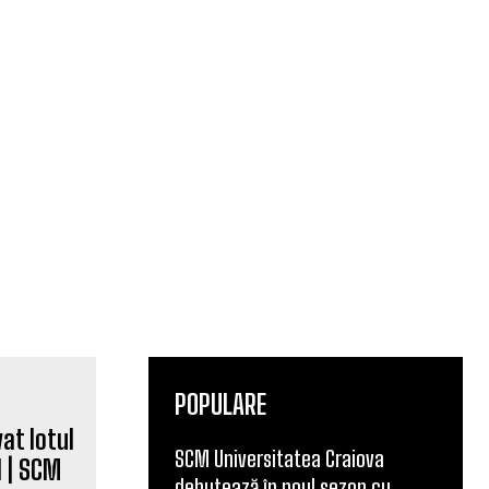
POPULARE
SCM Universitatea Craiova
t lotul
debutează în noul sezon cu