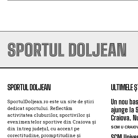
SPORTUL DOLJEAN
SPORTUL DOLJEAN
ULTIMELE Ș
Un nou bas
SportulDoljean.ro este un site de știri
dedicat sportului. Reflectăm
ajunge la 
activitatea cluburilor, sportivilor și
Craiova. N
evenimentelor sportive din Craiova și
SCM U CRAIOV
din întreg județul, cu accent pe
corectitudine, promptitudine și
SCM Univer
pasiune pentru sport. Ne propunem
un nou pla