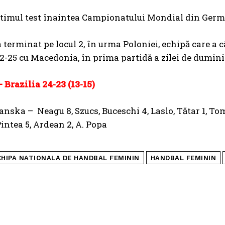
ultimul test înaintea Campionatului Mondial din Germa
terminat pe locul 2, în urma Poloniei, echipă care a c
2-25 cu Macedonia, în prima partidă a zilei de dumini
Brazilia 24-23 (13-15)
nska – Neagu 8, Szucs, Buceschi 4, Laslo, Tătar 1, To
Pintea 5, Ardean 2, A. Popa
CHIPA NATIONALA DE HANDBAL FEMININ
HANDBAL FEMININ