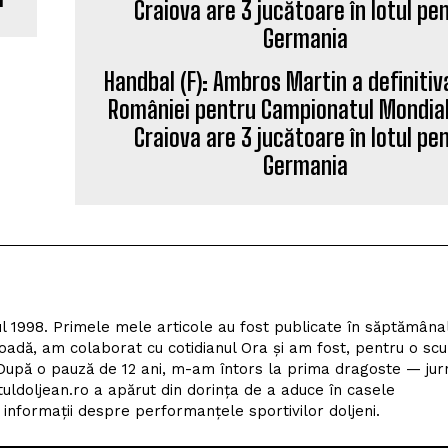
României pentru Campionatul Mondial
Craiova are 3 jucătoare în lotul pe
Germania
l 1998. Primele mele articole au fost publicate în săptămâna
adă, am colaborat cu cotidianul Ora și am fost, pentru o scu
upă o pauză de 12 ani, m-am întors la prima dragoste — jur
tuldoljean.ro a apărut din dorința de a aduce în casele
nformații despre performanțele sportivilor doljeni.