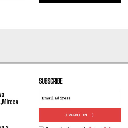
SUBSCRIBE
va
 „Mircea
I WANT IN
va a
I've read and accept the
Privacy Policy
.
ndbalistă