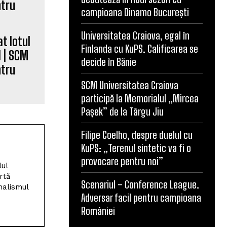
 | SCM
campioana Dinamo București
ntru
Universitatea Craiova, egal în
Finlanda cu KuPS. Calificarea se
decide în Bănie
SCM Universitatea Craiova
participă la Memorialul „Mircea
Pașek” de la Târgu Jiu
lul
Filipe Coelho, despre duelul cu
rtă
nalismul
KuPS: „Terenul sintetic va fi o
provocare pentru noi”
Scenariul – Conference League.
Adversar facil pentru campioana
României