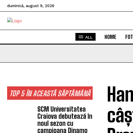
duminică, august 9, 2026
HOME
FOT
ALL
Han
TOP 5 ÎN ACEASTĂ SĂPTĂMÂNĂ
câș
SCM Universitatea
Craiova debutează în
noul sezon cu
campioana Dinamo