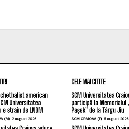
TIRI
CELE MAI CITITE
chetbalist american
SCM Universitatea Craio
SCM Universitatea
participă la Memorialul
u e străin de LNBM
Pașek” de la Târgu Jiu
A (M)
2 august 2026
SCM CRAIOVA (F)
5 august 2026
sitatea Craiova aduce
SCM Universitatea Craio
ymaker pentru noul
împrumutat o tânără ha