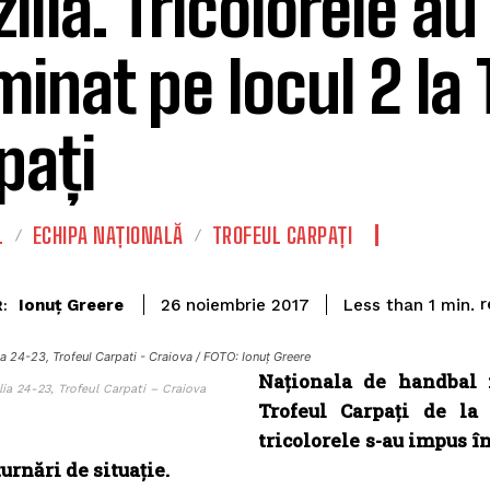
ilia. Tricolorele au
minat pe locul 2 la 
pați
L
ECHIPA NAȚIONALĂ
TROFEUL CARPAȚI
r
Ionuț Greere
Less than 1
min.
26 noiembrie 2017
:
a 24-23, Trofeul Carpati - Craiova / FOTO: Ionuț Greere
Naționala de handbal 
ia 24-23, Trofeul Carpati – Craiova
Trofeul Carpați de la 
tricolorele s-au impus în
urnări de situație.