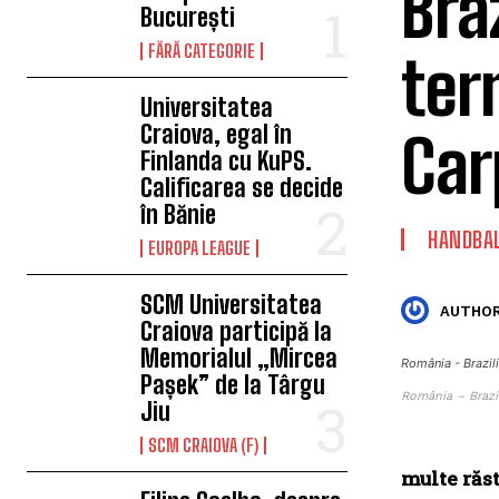
Braz
București
FĂRĂ CATEGORIE
ter
Universitatea
Craiova, egal în
Car
Finlanda cu KuPS.
Calificarea se decide
în Bănie
HANDBA
EUROPA LEAGUE
SCM Universitatea
AUTHOR
Craiova participă la
Memorialul „Mircea
România - Brazili
Pașek” de la Târgu
România – Brazil
Jiu
SCM CRAIOVA (F)
multe răst