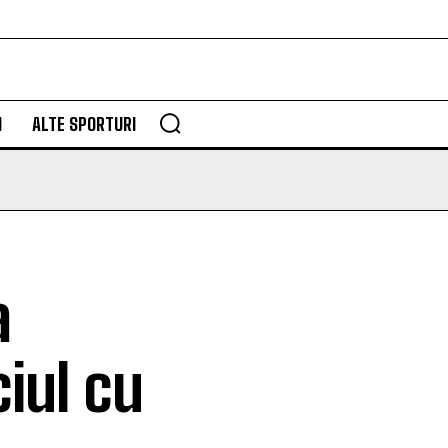
M
ALTE SPORTURI
a
iul cu