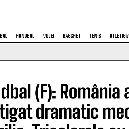
BAL
HANDBAL
VOLEI
BASCHET
TENIS
ATLETIS
dbal (F): România 
tigat dramatic mec