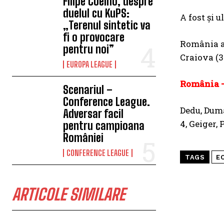
Filipe Coelho, despre
duelul cu KuPS:
A fost şi 
„Terenul sintetic va
fi o provocare
România a 
pentru noi”
Craiova (3
EUROPA LEAGUE
România – 
Scenariul –
Conference League.
Dedu, Duma
Adversar facil
4, Geiger, 
pentru campioana
României
CONFERENCE LEAGUE
TAGS
E
ARTICOLE SIMILARE