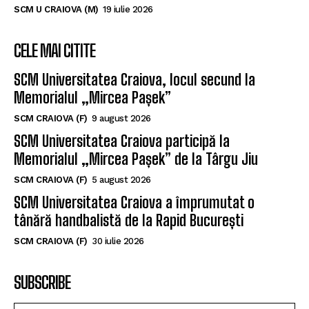
SCM U CRAIOVA (M)
19 iulie 2026
CELE MAI CITITE
SCM Universitatea Craiova, locul secund la
Memorialul „Mircea Pașek”
SCM CRAIOVA (F)
9 august 2026
SCM Universitatea Craiova participă la
Memorialul „Mircea Pașek” de la Târgu Jiu
SCM CRAIOVA (F)
5 august 2026
SCM Universitatea Craiova a împrumutat o
tânără handbalistă de la Rapid București
SCM CRAIOVA (F)
30 iulie 2026
SUBSCRIBE