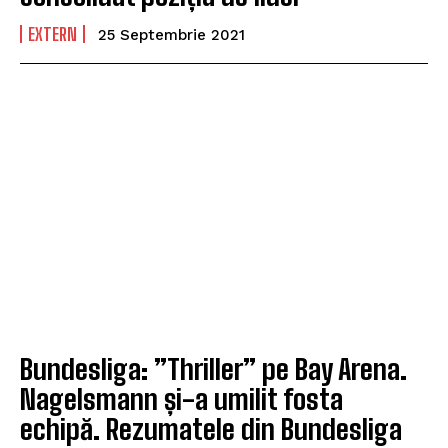
EXTERN
25 Septembrie 2021
Bundesliga: ”Thriller” pe Bay Arena.
Nagelsmann și-a umilit fosta
echipă. Rezumatele din Bundesliga