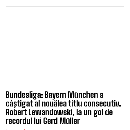
Bundesliga: Bayern München a
câştigat al nouălea titlu consecutiv.
Robert Lewandowski, la un gol de
recordul lui Gerd Müller