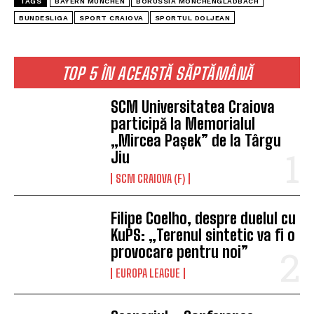
TAGS
BAYERN MUNCHEN
BORUSSIA MONCHENGLADBACH
BUNDESLIGA
SPORT CRAIOVA
SPORTUL DOLJEAN
TOP 5 ÎN ACEASTĂ SĂPTĂMÂNĂ
SCM Universitatea Craiova
participă la Memorialul
„Mircea Pașek” de la Târgu
Jiu
SCM CRAIOVA (F)
Filipe Coelho, despre duelul cu
KuPS: „Terenul sintetic va fi o
provocare pentru noi”
EUROPA LEAGUE