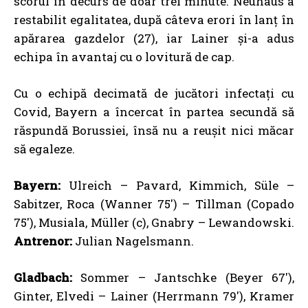
scorul în decurs de doar trei minute. Neuhaus a
restabilit egalitatea, după câteva erori în lanț în
apărarea gazdelor (27), iar Lainer și-a adus
echipa în avantaj cu o lovitură de cap.
Cu o echipă decimată de jucători infectați cu
Covid, Bayern a încercat în partea secundă să
răspundă Borussiei, însă nu a reușit nici măcar
să egaleze.
Bayern:
Ulreich – Pavard, Kimmich, Süle –
Sabitzer, Roca (Wanner 75′) – Tillman (Copado
75′), Musiala, Müller (c), Gnabry – Lewandowski.
Antrenor:
Julian Nagelsmann.
Gladbach:
Sommer – Jantschke (Beyer 67′),
Ginter, Elvedi – Lainer (Herrmann 79′), Kramer