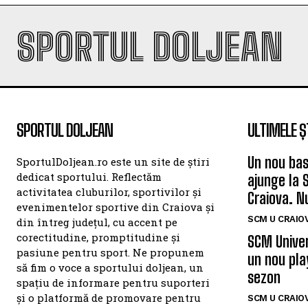
SPORTUL DOLJEAN
SPORTUL DOLJEAN
ULTIMELE Ș
Un nou bas
SportulDoljean.ro este un site de știri
dedicat sportului. Reflectăm
ajunge la 
activitatea cluburilor, sportivilor și
Craiova. N
evenimentelor sportive din Craiova și
SCM U CRAIOV
din întreg județul, cu accent pe
corectitudine, promptitudine și
SCM Univer
pasiune pentru sport. Ne propunem
un nou pla
să fim o voce a sportului doljean, un
sezon
spațiu de informare pentru suporteri
și o platformă de promovare pentru
SCM U CRAIOV