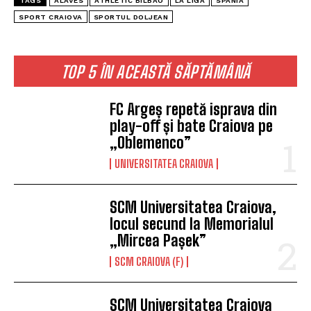
TAGS
ALAVES
ATHLETIC BILBAO
LA LIGA
SPANIA
SPORT CRAIOVA
SPORTUL DOLJEAN
TOP 5 ÎN ACEASTĂ SĂPTĂMÂNĂ
FC Argeș repetă isprava din
play-off și bate Craiova pe
„Oblemenco”
UNIVERSITATEA CRAIOVA
SCM Universitatea Craiova,
locul secund la Memorialul
„Mircea Pașek”
SCM CRAIOVA (F)
SCM Universitatea Craiova