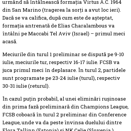
urmând să întâlnească formația Virtus A.C. 1964
din San Marino (tragerea la sorți a avut loc ieri).
Dacă se va califica, după cum este de așteptat,
formația antrenată de Elias Charalambous va
întâlni pe Maccabi Tel Aviv (Israel) – primul meci
acasă.
Meciurile din turul 1 preliminar se dispută pe 9-10
iulie, meciurile tur, respectiv 16-17 iulie. FCSB va
juca primul meci în deplasare. În turul 2, partidele
sunt programate pe 23-24 iulie (turul), respectiv
30-31 iulie (returul).
În cazul puțin probabil, al unei eliminări rușinoase
din prima fază preliminară din Champions League,
FCSB coboară în turul 2 preliminar din Conference
League, unde va da peste învinsa duelului dintre
Flora Tallinn (Estonia) și NK Celje (Slovenia.)