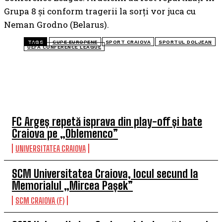
Grupa 8 și conform tragerii la sorți vor juca cu
Neman Grodno (Belarus).
TAGS
CUPE EUROPENE
SPORT CRAIOVA
SPORTUL DOLJEAN
UEFA CONFERENCE LEAGUE
TOP 5 ÎN ACEASTĂ SĂPTĂMÂNĂ
FC Argeș repetă isprava din play-off și bate
Craiova pe „Oblemenco”
UNIVERSITATEA CRAIOVA
SCM Universitatea Craiova, locul secund la
Memorialul „Mircea Pașek”
SCM CRAIOVA (F)