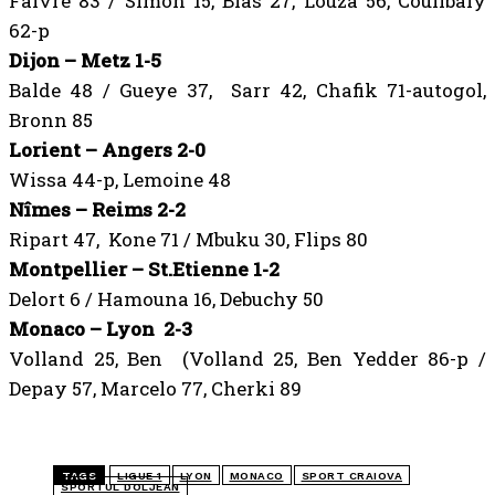
Faivre 83 / Simon 15, Blas 27, Louza 56, Coulibaly
62-p
Dijon – Metz 1-5
Balde 48 / Gueye 37, Sarr 42, Chafik 71-autogol,
Bronn 85
Lorient – Angers 2-0
Wissa 44-p, Lemoine 48
Nîmes – Reims 2-2
Ripart 47, Kone 71 / Mbuku 30, Flips 80
Montpellier – St.Etienne 1-2
Delort 6 / Hamouna 16, Debuchy 50
Monaco – Lyon 2-3
Volland 25, Ben (Volland 25, Ben Yedder 86-p /
Depay 57, Marcelo 77, Cherki 89
TAGS
LIGUE 1
LYON
MONACO
SPORT CRAIOVA
SPORTUL DOLJEAN