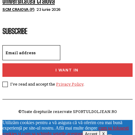
Universitatea Craiova
SCM CRAIOVA (F)
23 iunie 2026
SUBSCRIBE
I WANT IN
I've read and accept the
Privacy Policy
.
©Toate drepturile rezervate SPORTULDOLJEAN.RO
Utilizăm cookies pentru a vă asigura că vă oferim cea mai bună
experiență pe site-ul nostru. Află mai multe despre
cum sa folosesti
cookies si cum sa schimbi setarile acestora
Accept
X