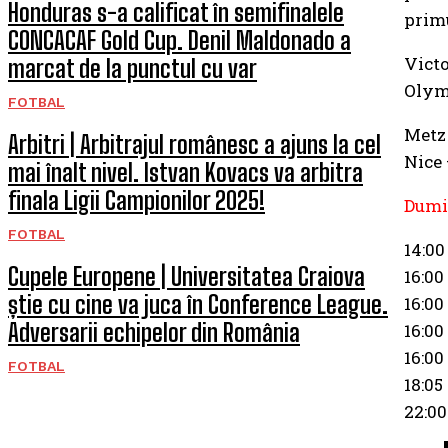
Honduras s-a calificat în semifinalele
primu
CONCACAF Gold Cup. Denil Maldonado a
Vict
marcat de la punctul cu var
Olym
FOTBAL
Metz 
Arbitri | Arbitrajul românesc a ajuns la cel
Nice 
mai înalt nivel. Istvan Kovacs va arbitra
finala Ligii Campionilor 2025!
Dumi
FOTBAL
14:00
Cupele Europene | Universitatea Craiova
16:00
știe cu cine va juca în Conference League.
16:00
Adversarii echipelor din România
16:00
16:00
FOTBAL
18:05
22:00