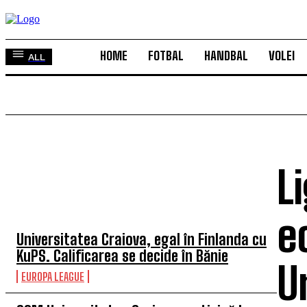
HOME
FOTBAL
HANDBAL
VOLEI
ALL
L
TOP 5 ÎN ACEASTĂ SĂPTĂMÂNĂ
e
Universitatea Craiova, egal în Finlanda cu
KuPS. Calificarea se decide în Bănie
U
EUROPA LEAGUE