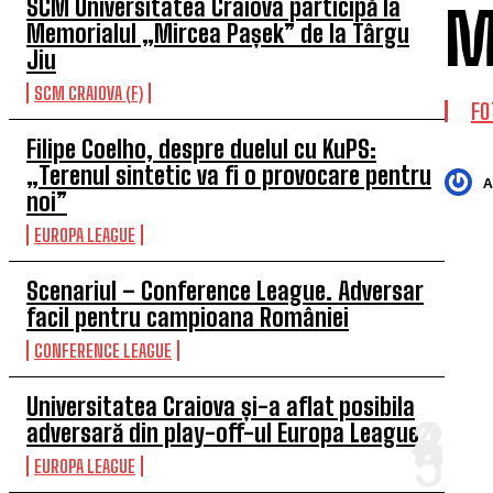
SCM Universitatea Craiova participă la
M
Memorialul „Mircea Pașek” de la Târgu
Jiu
SCM CRAIOVA (F)
FO
Filipe Coelho, despre duelul cu KuPS:
„Terenul sintetic va fi o provocare pentru
A
noi”
EUROPA LEAGUE
Scenariul – Conference League. Adversar
facil pentru campioana României
CONFERENCE LEAGUE
Universitatea Craiova și-a aflat posibila
adversară din play-off-ul Europa League
EUROPA LEAGUE