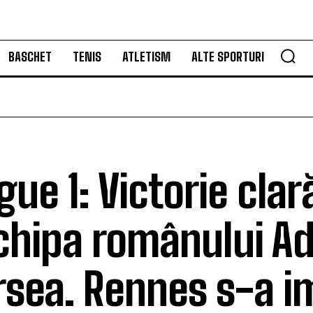
BASCHET
TENIS
ATLETISM
ALTE SPORTURI
igue 1: Victorie cla
chipa românului Ad
rsea. Rennes s-a i