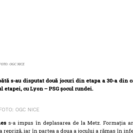
FOTO: OGC NICE
tă s-au disputat două jocuri din etapa a 30-a din 
l etapei, cu Lyon – PSG șocul rundei.
FOTO: OGC NICE
es
s-a impus în deplasarea de la Metz. Formația a
 repriză, iar în partea a doua a jocului a rămas în in