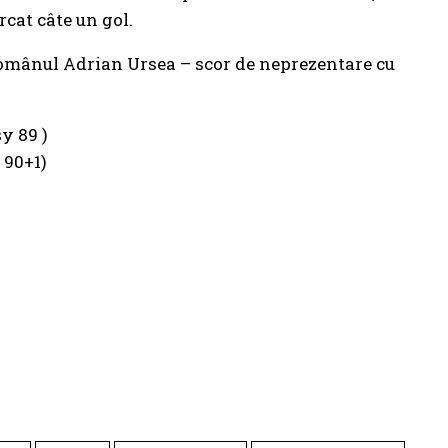
rcat câte un gol.
românul Adrian Ursea – scor de neprezentare cu
y 89 )
 90+1)