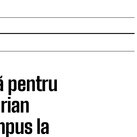
ră pentru
rian
mpus la