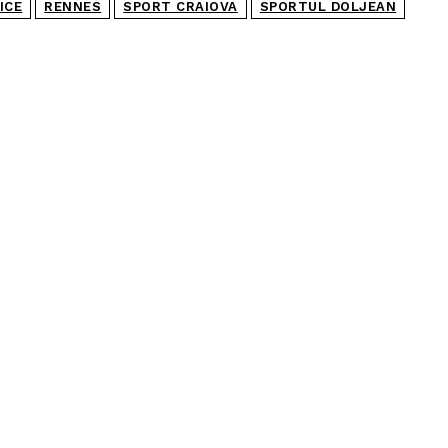
ICE
RENNES
SPORT CRAIOVA
SPORTUL DOLJEAN
POPULARE
Universitatea Craiova, egal în Finlanda cu
KuPS. Calificarea se decide în Bănie
SCM Universitatea Craiova participă la
Memorialul „Mircea Pașek” de la Târgu Jiu
Filipe Coelho, despre duelul cu KuPS: „Terenul
sintetic va fi o provocare pentru noi”
Scenariul – Conference League. Adversar facil