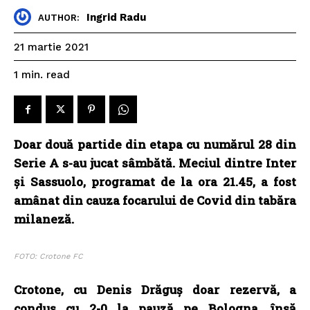
Ingrid Radu
AUTHOR:
21 martie 2021
read
1
min.
Doar două partide din etapa cu numărul 28 din
Serie A s-au jucat sâmbătă. Meciul dintre Inter
și Sassuolo, programat de la ora 21.45, a fost
amânat din cauza focarului de Covid din tabăra
milaneză.
FOTO: Crotone FC
Crotone, cu Denis Drăguș doar rezervă, a
condus cu 2-0 la pauză pe Bologna, însă