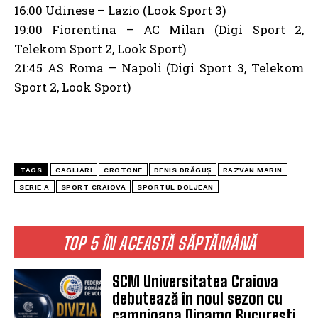
16:00 Udinese – Lazio (Look Sport 3)
19:00 Fiorentina – AC Milan (Digi Sport 2,
Telekom Sport 2, Look Sport)
21:45 AS Roma – Napoli (Digi Sport 3, Telekom
Sport 2, Look Sport)
TAGS
CAGLIARI
CROTONE
DENIS DRĂGUȘ
RAZVAN MARIN
SERIE A
SPORT CRAIOVA
SPORTUL DOLJEAN
TOP 5 ÎN ACEASTĂ SĂPTĂMÂNĂ
SCM Universitatea Craiova
debutează în noul sezon cu
campioana Dinamo București