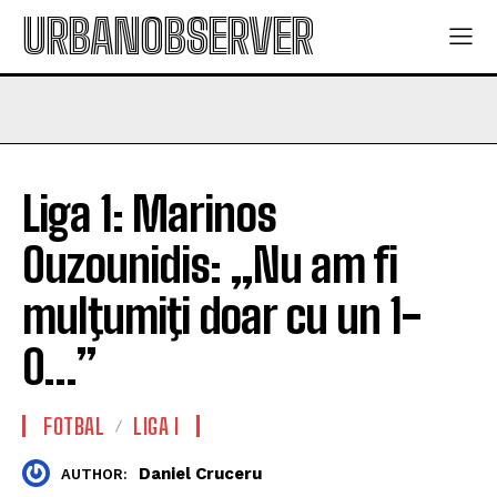
URBANOBSERVER
Liga 1: Marinos
Ouzounidis: „Nu am fi
mulţumiţi doar cu un 1-
0…”
FOTBAL
LIGA I
Daniel Cruceru
AUTHOR: