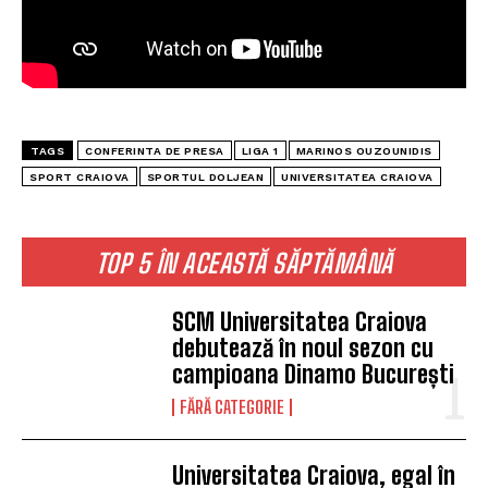
TAGS
CONFERINTA DE PRESA
LIGA 1
MARINOS OUZOUNIDIS
SPORT CRAIOVA
SPORTUL DOLJEAN
UNIVERSITATEA CRAIOVA
TOP 5 ÎN ACEASTĂ SĂPTĂMÂNĂ
SCM Universitatea Craiova
debutează în noul sezon cu
campioana Dinamo București
FĂRĂ CATEGORIE
Universitatea Craiova, egal în