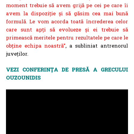
moment trebuie să avem grijă pe cei pe care îi
avem la dispoziţie şi să găsim cea mai bună
formulă. Le vom acorda toată încrederea celor
care sunt apţi să evolueze şi ei trebuie să
primească meritele pentru rezultatele pe care le
obţine echipa noastră”
, a subliniat antrenorul
juveților.
VEZI CONFERINȚA DE PRESĂ A GRECULUI
OUZOUNIDIS