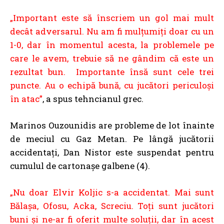
„Important este să înscriem un gol mai mult
decât adversarul. Nu am fi mulţumiţi doar cu un
1-0, dar în momentul acesta, la problemele pe
care le avem, trebuie să ne gândim că este un
rezultat bun. Importante însă sunt cele trei
puncte. Au o echipă bună, cu jucători periculoşi
în atac”
, a spus tehncianul grec.
Marinos Ouzounidis are probleme de lot înainte
de meciul cu Gaz Metan. Pe lângă jucătorii
accidentați, Dan Nistor este suspendat pentru
cumulul de cartonașe galbene (4).
„Nu doar Elvir Koljic s-a accidentat. Mai sunt
Bălaşa, Ofosu, Acka, Screciu. Toţi sunt jucători
buni şi ne-ar fi oferit multe soluţii, dar în acest