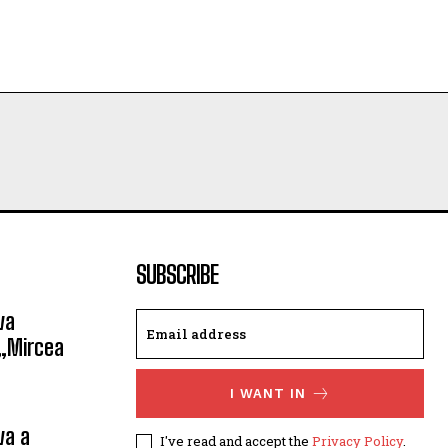
SUBSCRIBE
va
 „Mircea
I WANT IN
va a
I've read and accept the
Privacy Policy
.