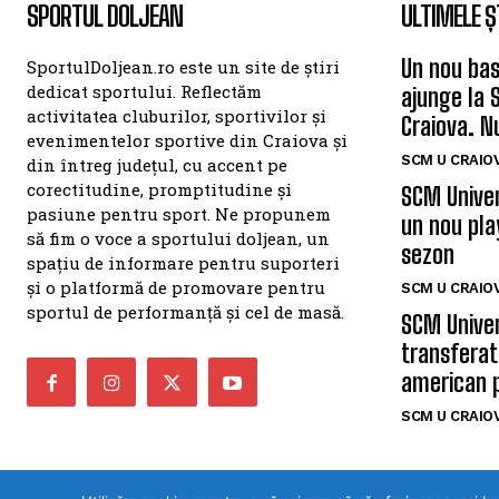
SPORTUL DOLJEAN
ULTIMELE Ș
Un nou bas
SportulDoljean.ro este un site de știri
dedicat sportului. Reflectăm
ajunge la 
activitatea cluburilor, sportivilor și
Craiova. N
evenimentelor sportive din Craiova și
SCM U CRAIOV
din întreg județul, cu accent pe
corectitudine, promptitudine și
SCM Univer
pasiune pentru sport. Ne propunem
un nou pla
să fim o voce a sportului doljean, un
sezon
spațiu de informare pentru suporteri
și o platformă de promovare pentru
SCM U CRAIOV
sportul de performanță și cel de masă.
SCM Univer
transferat
american 
SCM U CRAIOV