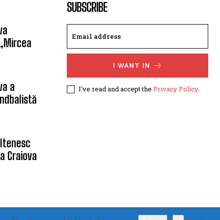
SUBSCRIBE
va
 „Mircea
I WANT IN
va a
I've read and accept the
Privacy Policy
.
ndbalistă
oltenesc
a Craiova