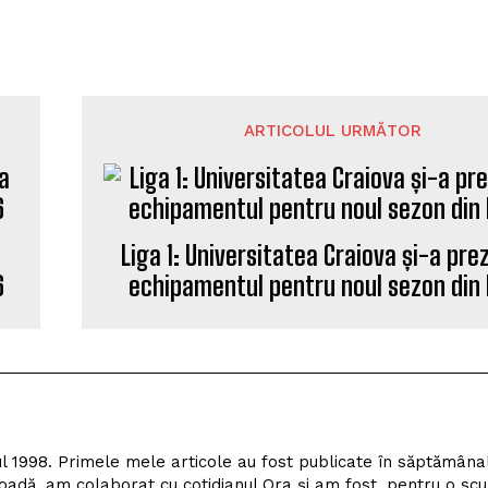
ARTICOLUL URMĂTOR
a
Liga 1: Universitatea Craiova și-a pre
6
echipamentul pentru noul sezon din L
l 1998. Primele mele articole au fost publicate în săptămâna
adă, am colaborat cu cotidianul Ora și am fost, pentru o scu