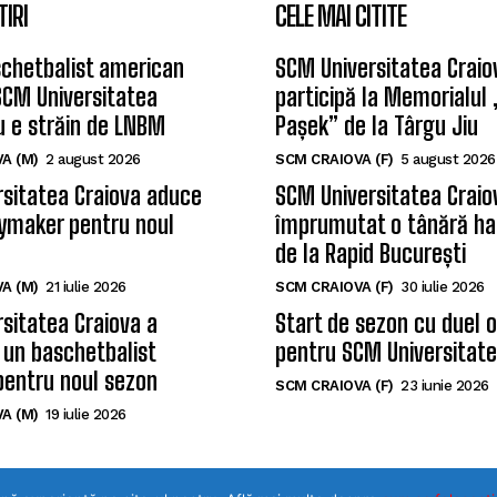
TIRI
CELE MAI CITITE
chetbalist american
SCM Universitatea Craio
SCM Universitatea
participă la Memorialul
u e străin de LNBM
Pașek” de la Târgu Jiu
A (M)
2 august 2026
SCM CRAIOVA (F)
5 august 2026
sitatea Craiova aduce
SCM Universitatea Craio
ymaker pentru noul
împrumutat o tânără ha
de la Rapid București
A (M)
21 iulie 2026
SCM CRAIOVA (F)
30 iulie 2026
sitatea Craiova a
Start de sezon cu duel 
 un baschetbalist
pentru SCM Universitate
pentru noul sezon
SCM CRAIOVA (F)
23 iunie 2026
A (M)
19 iulie 2026