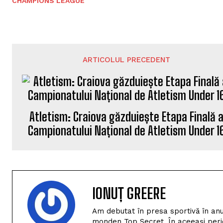
CHAMPIONS LEAGUE
ARTICOLUL PRECEDENT
Atletism: Craiova găzduiește Etapa Finală 
Campionatului Național de Atletism Under 1
IONUȚ GREERE
Am debutat în presa sportivă în anu
monden Top Secret. În aceeași perio