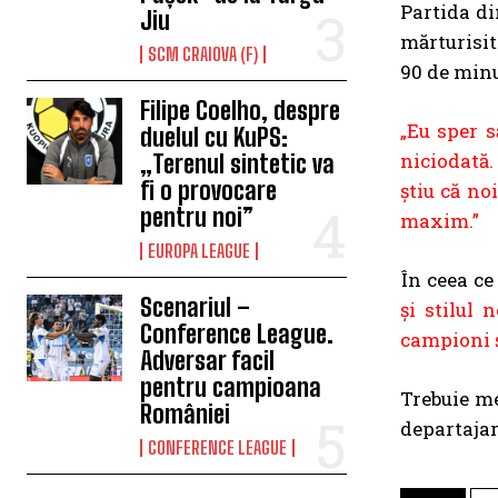
Partida di
Jiu
mărturisit
SCM CRAIOVA (F)
90 de minu
Filipe Coelho, despre
„Eu sper s
duelul cu KuPS:
niciodată.
„Terenul sintetic va
fi o provocare
știu că no
pentru noi”
maxim.”
EUROPA LEAGUE
În ceea ce
Scenariul –
și stilul
Conference League.
campioni și
Adversar facil
pentru campioana
Trebuie me
României
departajar
CONFERENCE LEAGUE