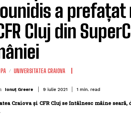
ounidis a prefațat
CFR Cluj din Super
âniei
UPA
UNIVERSITATEA CRAIOVA
read
Ionuț Greere
1
min.
9 iulie 2021
:
atea Craiova și CFR Cluj se întâlnesc mâine seară, 
.