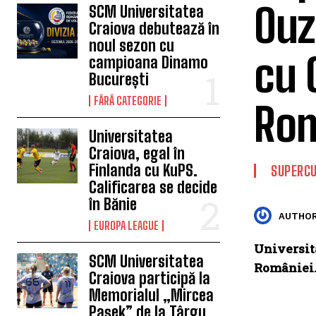
Ouz
SCM Universitatea
Craiova debutează în
noul sezon cu
cu 
campioana Dinamo
București
FĂRĂ CATEGORIE
Rom
Universitatea
Craiova, egal în
Finlanda cu KuPS.
SUPERC
Calificarea se decide
în Bănie
AUTHOR
EUROPA LEAGUE
Universit
SCM Universitatea
României
Craiova participă la
Memorialul „Mircea
Pașek” de la Târgu