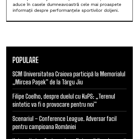
POPULARE
SCM Universitatea Craiova participă la Memorialul
„Mircea Pașek” de la Târgu Jiu
Filipe Coelho, despre duelul cu KuPS: „Terenul
sintetic va fi o provocare pentru noi”
Scenariul – Conference League. Adversar facil
pentru campioana României
Universitatea Craiova și-a aflat posibila adversară
din play-off-ul Europa League