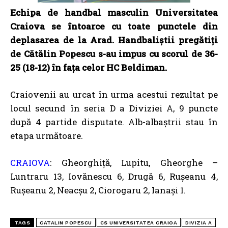
Echipa de handbal masculin Universitatea
Craiova se întoarce cu toate punctele din
deplasarea de la Arad. Handbaliștii pregătiți
de Cătălin Popescu s-au impus cu scorul de 36-
25 (18-12) în fața celor HC Beldiman.
Craiovenii au urcat în urma acestui rezultat pe
locul secund în seria D a Diviziei A, 9 puncte
după 4 partide disputate. Alb-albaștrii stau în
etapa următoare.
CRAIOVA
: Gheorghiță, Lupitu, Gheorghe –
Luntraru 13, Iovănescu 6, Drugă 6, Rușeanu 4,
Rușeanu 2, Neacșu 2, Ciorogaru 2, Ianași 1.
TAGS
CATALIN POPESCU
CS UNIVERSITATEA CRAIOA
DIVIZIA A