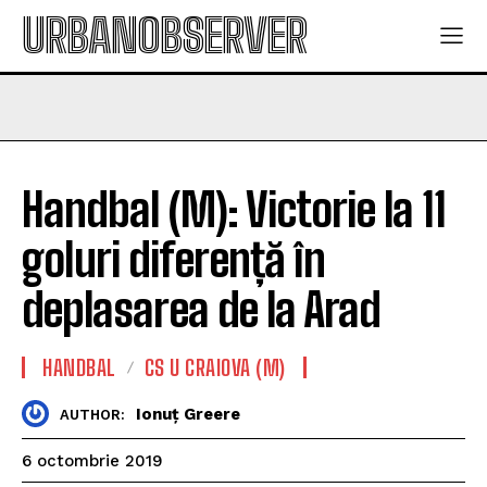
URBANOBSERVER
Handbal (M): Victorie la 11
goluri diferență în
deplasarea de la Arad
HANDBAL
CS U CRAIOVA (M)
Ionuț Greere
AUTHOR:
6 octombrie 2019