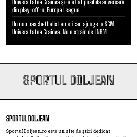
Un nou baschetbalist american ajunge la SCM
Universitatea Craiova. Nu e străin de LNBM
SPORTUL DOLJEAN
SPORTUL DOLJEAN
SportulDoljean.ro este un site de știri dedicat
sportului. Reflectăm activitatea cluburilor, sportivilor
și evenimentelor sportive din Craiova și din întreg
județul, cu accent pe corectitudine, promptitudine și