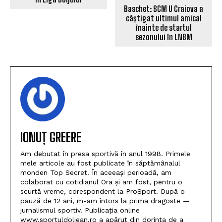
sezonului în LNBM
IONUȚ GREERE
Am debutat în presa sportivă în anul 1998. Primele
mele articole au fost publicate în săptămânalul
monden Top Secret. În aceeași perioadă, am
colaborat cu cotidianul Ora și am fost, pentru o
scurtă vreme, corespondent la ProSport. După o
pauză de 12 ani, m-am întors la prima dragoste —
jurnalismul sportiv. Publicația online
www.sportuldoljean.ro a apărut din dorința de a
aduce în casele dumneavoastră cele mai proaspete
informații despre performanțele sportivilor doljeni.