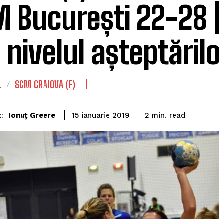
 București 22-28 
 nivelul așteptărilo
L
SCM CRAIOVA (F)
read
Ionuț Greere
2
min.
15 ianuarie 2019
: