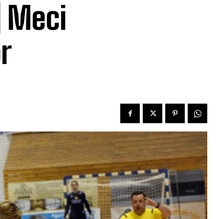
| Meci
r