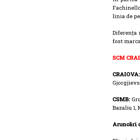
Fachinell
linia de p
Diferenţa 
fost marca
SCM CRAI
CRAIOVA:
Gjorgjievsk
CSMB:
Gru
Bazaliu 1,
Aruncări 