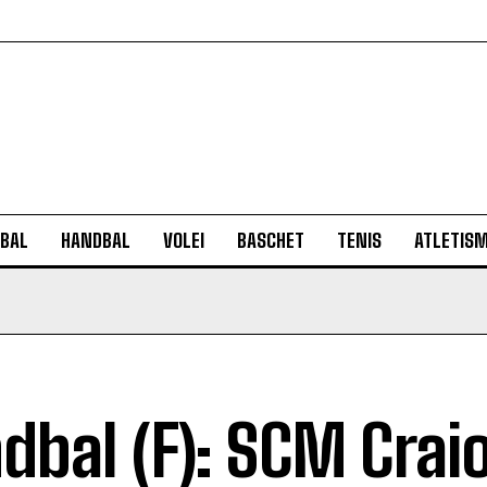
BAL
HANDBAL
VOLEI
BASCHET
TENIS
ATLETIS
dbal (F): SCM Crai