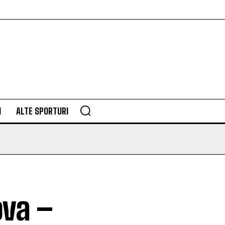
M
ALTE SPORTURI
ova –