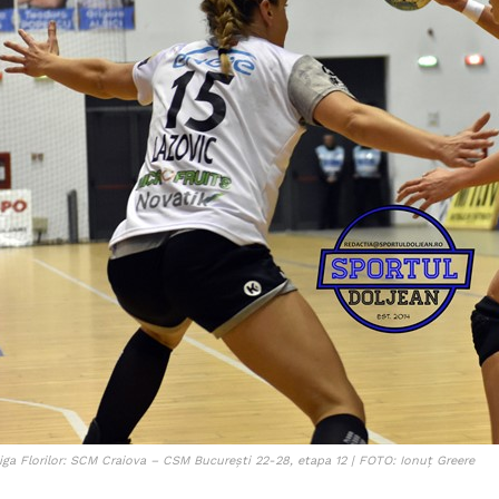
iga Florilor: SCM Craiova – CSM București 22-28, etapa 12 | FOTO: Ionuț Greere