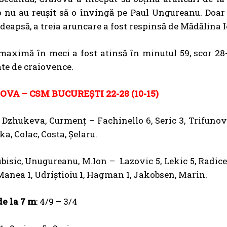
o nu au reușit să o învingă pe Paul Ungureanu. Doar
edeapsă, a treia aruncare a fost respinsă de Mădălina I
maximă în meci a fost atinsă în minutul 59, scor 28
te de craiovence.
OVA – CSM BUCUREȘTI 22-28 (10-15)
Dzhukeva, Curmenț – Fachinello 6, Seric 3, Trifunovic 3
a, Colac, Costa, Șelaru.
bisic, Unugureanu, M.Ion – Lazovic 5, Lekic 5, Radice
 Manea 1, Udriştioiu 1, Hagman 1, Jakobsen, Marin.
de la 7 m
: 4/9 – 3/4