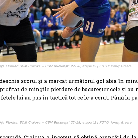
iga Florilor: SCM Craiova – CSM București 22-28, etapa 12 | FOTO: Ionuț Greere
deschis scorul și a marcat următorul gol abia în minutu
profitat de mingile pierdute de bucureștencele și au r
r fetele lui au pus în tactică tot ce le-a cerut. Până la
iga Florilor: SCM Craiova – CSM București 22-28, etapa 12 | FOTO: Ionuț Greere
secundă, Craiova a început să obțină aruncări de la