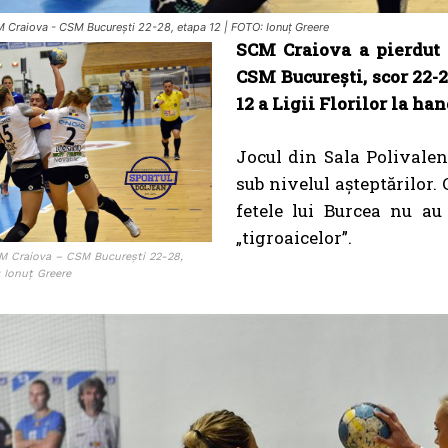
CM Craiova - CSM București 22-28, etapa 12 | FOTO: Ionuț Greere
SCM Craiova a pierdut 
CSM București, scor 22-2
12 a Ligii Florilor la ha
Jocul din Sala Polivalent
sub nivelul așteptărilor.
fetele lui Burcea nu au
„tigroaicelor”.
SCM Craiova – CSM București 22-28,
 Ionuț Greere