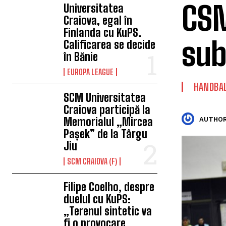
CSM
Universitatea
Craiova, egal în
Finlanda cu KuPS.
sub
Calificarea se decide
în Bănie
EUROPA LEAGUE
HANDBA
SCM Universitatea
Craiova participă la
Memorialul „Mircea
AUTHOR
Pașek” de la Târgu
Jiu
SCM CRAIOVA (F)
Filipe Coelho, despre
duelul cu KuPS:
„Terenul sintetic va
fi o provocare