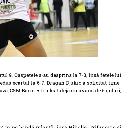
l 9. Oaspetele s-au desprins la 7-3, însă fetele lui
edus ecartul la 6-7. Dragan Djukic a solicitat time-
 pauză, CSM București a luat deja un avans de 5 goluri,
 7 m pe bandă rulantă, însă Nikolic, Trifunovic și