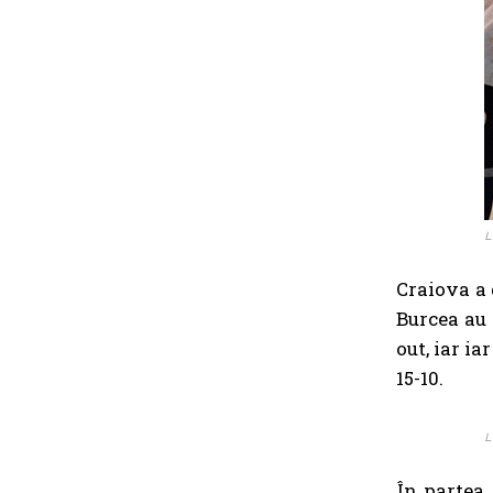
L
Craiova a 
Burcea au 
out, iar ia
15-10.
L
În partea 