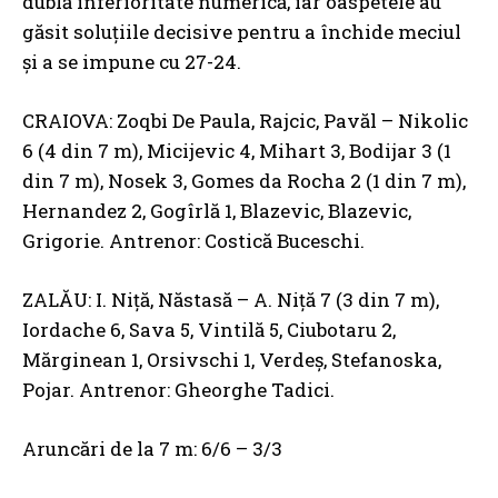
dublă inferioritate numerică, iar oaspetele au
găsit soluțiile decisive pentru a închide meciul
și a se impune cu 27-24.
CRAIOVA: Zoqbi De Paula, Rajcic, Pavăl – Nikolic
6 (4 din 7 m), Micijevic 4, Mihart 3, Bodijar 3 (1
din 7 m), Nosek 3, Gomes da Rocha 2 (1 din 7 m),
Hernandez 2, Gogîrlă 1, Blazevic, Blazevic,
Grigorie. Antrenor: Costică Buceschi.
ZALĂU: I. Niță, Năstasă – A. Niță 7 (3 din 7 m),
Iordache 6, Sava 5, Vintilă 5, Ciubotaru 2,
Mărginean 1, Orsivschi 1, Verdeș, Stefanoska,
Pojar. Antrenor: Gheorghe Tadici.
Aruncări de la 7 m: 6/6 – 3/3