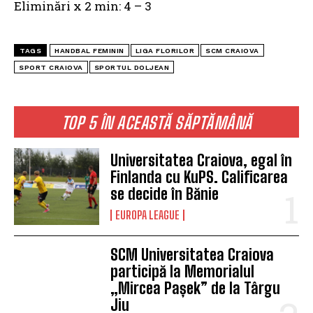
Eliminări x 2 min: 4 – 3
TAGS
HANDBAL FEMININ
LIGA FLORILOR
SCM CRAIOVA
SPORT CRAIOVA
SPORTUL DOLJEAN
TOP 5 ÎN ACEASTĂ SĂPTĂMÂNĂ
Universitatea Craiova, egal în
Finlanda cu KuPS. Calificarea
se decide în Bănie
EUROPA LEAGUE
SCM Universitatea Craiova
participă la Memorialul
„Mircea Pașek” de la Târgu
Jiu