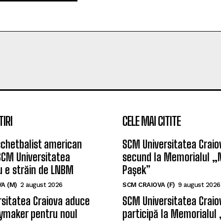
TIRI
CELE MAI CITITE
chetbalist american
SCM Universitatea Craiov
SCM Universitatea
secund la Memorialul „
u e străin de LNBM
Pașek”
A (M)
2 august 2026
SCM CRAIOVA (F)
9 august 2026
sitatea Craiova aduce
SCM Universitatea Craio
ymaker pentru noul
participă la Memorialul