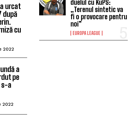
duelul cu KuPS:
 a urcat
„Terenul sintetic va
C7 după
fi o provocare pentru
erin.
noi”
emiză cu
EUROPA LEAGUE
e 2022
cundă a
erdut pe
i s-a
e 2022