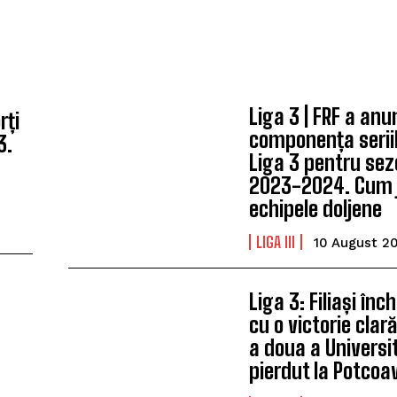
Liga 3 | FRF a anu
rți
componența seriil
3.
Liga 3 pentru sez
2023-2024. Cum 
echipele doljene
LIGA III
10 August 2
Liga 3: Filiași înc
cu o victorie clar
a doua a Universit
pierdut la Potcoa