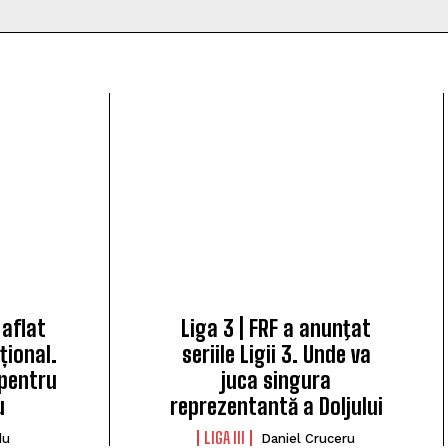
a aflat
Liga 3 | FRF a anunţat
ional.
seriile Ligii 3. Unde va
 pentru
juca singura
u
reprezentantă a Doljului
LIGA III
du
Daniel Cruceru