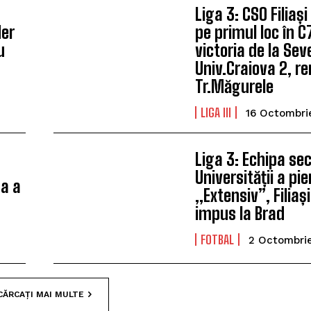
Liga 3: CSO Filiași
der
pe primul loc în 
u
victoria de la Sev
Univ.Craiova 2, r
Tr.Măgurele
LIGA III
16 Octombri
Liga 3: Echipa se
Universității a pi
pa a
„Extensiv”, Filiaș
impus la Brad
FOTBAL
2 Octombri
CĂRCAȚI MAI MULTE