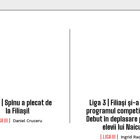
 | Spînu a plecat de
Liga 3 | Filiași și-
la Filiași!
programul competiț
Debut în deplasare
A III
Daniel Cruceru
elevii lui Naic
LIGA III
Ingrid Ra