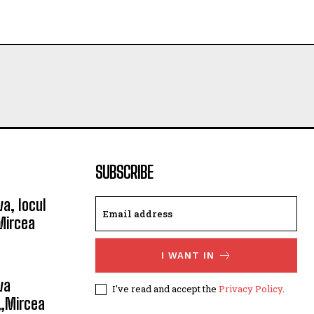
SUBSCRIBE
a, locul
Mircea
I WANT IN
va
I've read and accept the
Privacy Policy
.
 „Mircea