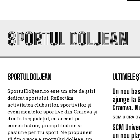
SPORTUL DOLJEAN
SPORTUL DOLJEAN
ULTIMELE Ș
Un nou bas
SportulDoljean.ro este un site de știri
dedicat sportului. Reflectăm
ajunge la 
activitatea cluburilor, sportivilor și
Craiova. N
evenimentelor sportive din Craiova și
SCM U CRAIOV
din întreg județul, cu accent pe
corectitudine, promptitudine și
SCM Univer
pasiune pentru sport. Ne propunem
un nou pla
să fim o voce a sportului doljean, un