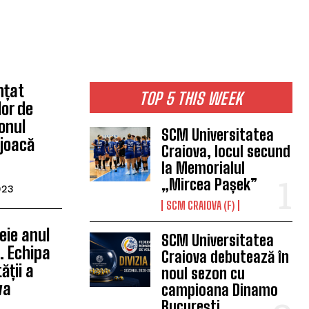
nțat
TOP 5 THIS WEEK
or de
onul
SCM Universitatea
joacă
Craiova, locul secund
la Memorialul
„Mircea Pașek”
023
SCM CRAIOVA (F)
heie anul
SCM Universitatea
ă. Echipa
Craiova debutează în
ății a
noul sezon cu
va
campioana Dinamo
București