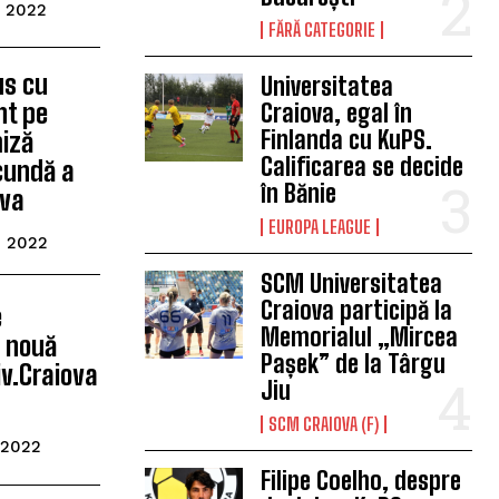
 2022
FĂRĂ CATEGORIE
us cu
Universitatea
nt pe
Craiova, egal în
Finlanda cu KuPS.
miză
Calificarea se decide
cundă a
în Bănie
ova
EUROPA LEAGUE
e 2022
SCM Universitatea
Craiova participă la
e
Memorialul „Mircea
O nouă
Pașek” de la Târgu
iv.Craiova
Jiu
SCM CRAIOVA (F)
 2022
Filipe Coelho, despre