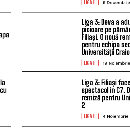
LIGA III
6 Decembrie
Liga 3: Deva a ad
picioare pe pămâ
tapa
Filiași. O nouă re
pentru echipa se
Universității Crai
LIGA III
19 Noiembri
 la
Liga 3: Filiași fac
icu
spectacol în C7. 
remiză pentru Un
2
LIGA III
4 Noiembrie