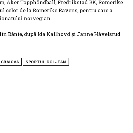
trøm, Aker Topphåndball, Fredrikstad BK, Romerike
ul celor de la Romerike Ravens, pentru care a
pionatului norvegian.
 din Bănie, după Ida Kallhovd și Janne Håvelsrud
 CRAIOVA
SPORTUL DOLJEAN