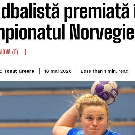
dbalistă premiată 
pionatul Norvegie
IOVA (F)
read
Ionuț Greere
Less than 1
min.
18 mai 2026
: