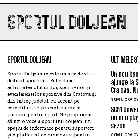
SPORTUL DOLJEAN
SPORTUL DOLJEAN
ULTIMELE Ș
Un nou bas
SportulDoljean.ro este un site de știri
dedicat sportului. Reflectăm
ajunge la 
activitatea cluburilor, sportivilor și
Craiova. N
evenimentelor sportive din Craiova și
SCM U CRAIOV
din întreg județul, cu accent pe
corectitudine, promptitudine și
SCM Univer
pasiune pentru sport. Ne propunem
un nou pla
să fim o voce a sportului doljean, un
sezon
spațiu de informare pentru suporteri
și o platformă de promovare pentru
SCM U CRAIOV