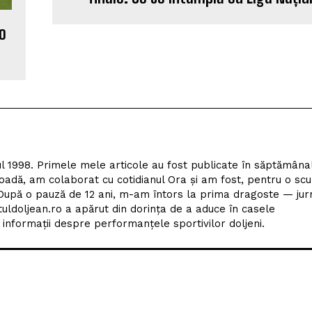
 o
l 1998. Primele mele articole au fost publicate în săptămâna
adă, am colaborat cu cotidianul Ora și am fost, pentru o scu
upă o pauză de 12 ani, m-am întors la prima dragoste — jur
tuldoljean.ro a apărut din dorința de a aduce în casele
nformații despre performanțele sportivilor doljeni.