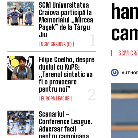
han
SCM Universitatea
Craiova participă la
Memorialul „Mircea
cam
Pașek” de la Târgu
Jiu
SCM CRAIOVA (F)
SCM CRA
Filipe Coelho, despre
duelul cu KuPS:
„Terenul sintetic va
AUTHOR
fi o provocare
pentru noi”
EUROPA LEAGUE
Scenariul –
Conference League.
Adversar facil
pentru campioana