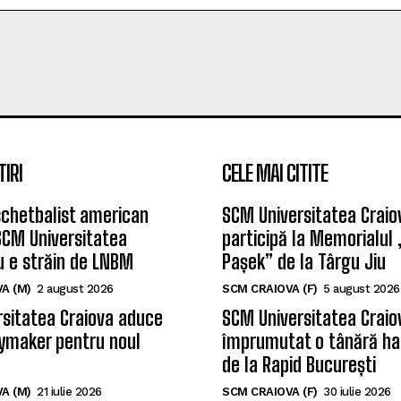
TIRI
CELE MAI CITITE
chetbalist american
SCM Universitatea Craio
SCM Universitatea
participă la Memorialul
u e străin de LNBM
Pașek” de la Târgu Jiu
A (M)
2 august 2026
SCM CRAIOVA (F)
5 august 2026
sitatea Craiova aduce
SCM Universitatea Craio
ymaker pentru noul
împrumutat o tânără ha
de la Rapid București
A (M)
21 iulie 2026
SCM CRAIOVA (F)
30 iulie 2026