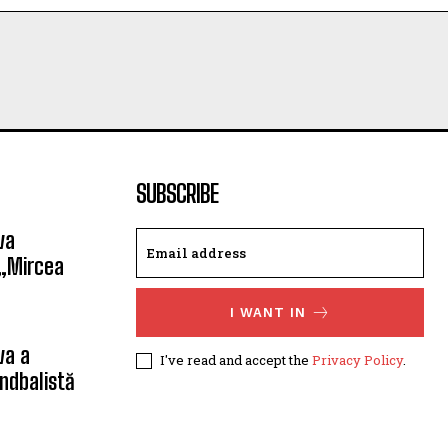
SUBSCRIBE
va
 „Mircea
I WANT IN
va a
I've read and accept the
Privacy Policy
.
ndbalistă