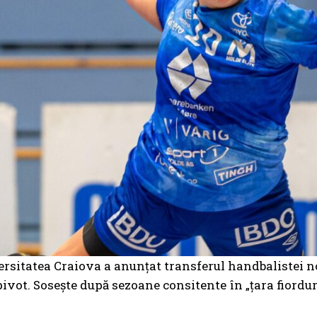
sitatea Craiova a anunțat transferul handbalistei n
pivot. Sosește după sezoane consitente în „țara fiordur