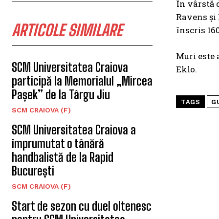
În vârstă 
Ravens și 
ARTICOLE SIMILARE
înscris 16
Muri este 
SCM Universitatea Craiova
Eklo.
participă la Memorialul „Mircea
Pașek” de la Târgu Jiu
TAGS
G
SCM CRAIOVA (F)
SCM Universitatea Craiova a
împrumutat o tânără
handbalistă de la Rapid
București
SCM CRAIOVA (F)
Start de sezon cu duel oltenesc