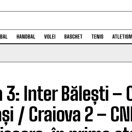
BAL
HANDBAL
VOLEI
BASCHET
TENIS
ATLETIS
a 3: Inter Bălești –
iași / Craiova 2 – CN