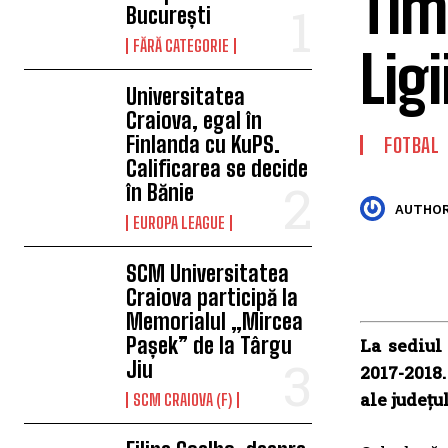
Tim
București
FĂRĂ CATEGORIE
Ligi
Universitatea
Craiova, egal în
Finlanda cu KuPS.
FOTBAL
Calificarea se decide
în Bănie
AUTHOR
EUROPA LEAGUE
SCM Universitatea
Craiova participă la
Memorialul „Mircea
Pașek” de la Târgu
La sediul
Jiu
2017-2018.
ale județu
SCM CRAIOVA (F)