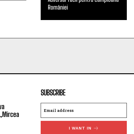
României
SUBSCRIBE
va
 „Mircea
I WANT IN