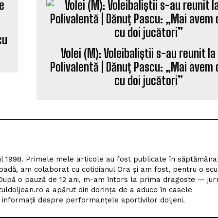
cu
Volei (M): Voleibaliștii s-au reunit la
Polivalentă | Dănuț Pascu: „Mai avem d
cu doi jucători”
l 1998. Primele mele articole au fost publicate în săptămâna
adă, am colaborat cu cotidianul Ora și am fost, pentru o scu
upă o pauză de 12 ani, m-am întors la prima dragoste — jur
tuldoljean.ro a apărut din dorința de a aduce în casele
nformații despre performanțele sportivilor doljeni.