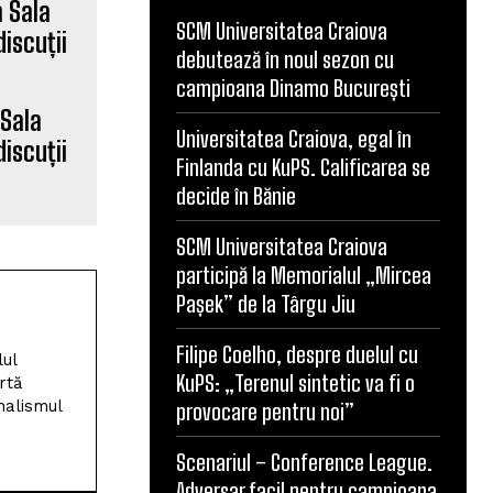
SCM Universitatea Craiova
debutează în noul sezon cu
campioana Dinamo București
 Sala
Universitatea Craiova, egal în
iscuții
Finlanda cu KuPS. Calificarea se
decide în Bănie
SCM Universitatea Craiova
participă la Memorialul „Mircea
Pașek” de la Târgu Jiu
Filipe Coelho, despre duelul cu
lul
KuPS: „Terenul sintetic va fi o
rtă
nalismul
provocare pentru noi”
Scenariul – Conference League.
Adversar facil pentru campioana