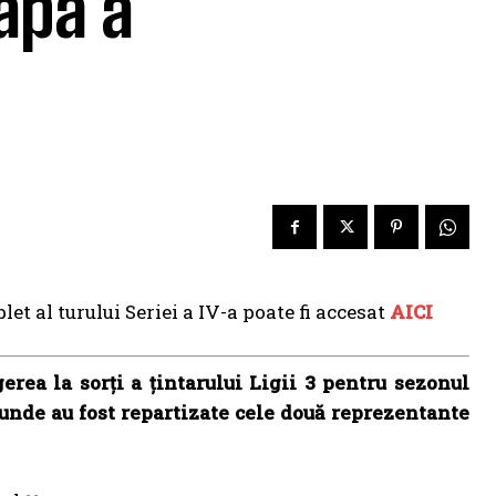
apă a
t al turului Seriei a IV-a poate fi accesat
AICI
erea la sorți a ţintarului Ligii 3 pentru sezonul
 unde au fost repartizate cele două reprezentante