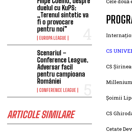
Filipe Coelho, despre
Cele două 
duelul cu KuPS:
„Terenul sintetic va
PROGR
fi o provocare
pentru noi”
Internațio
EUROPA LEAGUE
CS UNIVE
Scenariul –
Conference League.
CS Șirine
Adversar facil
pentru campioana
României
Millenium
CONFERENCE LEAGUE
Șoimii Li
ARTICOLE SIMILARE
CS Ghirod
Cetate Dev