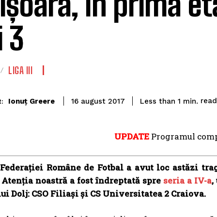
ișoara, în prima et
i 3
LIGA III
read
Ionuț Greere
Less than 1
min.
16 august 2017
:
UPDATE
Programul comple
 Federației Române de Fotbal a avut loc astăzi trag
 Atenția noastră a fost îndreptată spre
seria a IV-a
,
lui Dolj: CSO Filiași și CS Universitatea 2 Craiova.