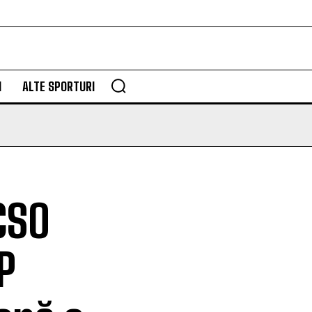
M
ALTE SPORTURI
 CSO
P