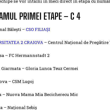
echipe se vor întâlni în meci direct în etapa cu număru
AMUL PRIMEI ETAPE – C 4
nal Bălești –
CSO FILIAȘI
RSITATEA 2 CRAIOVA
– Centrul Național de Pregătire
asa – FC Hermannstadt 2
 Giarmata – Gloria Lunca Teuz Cermei
pova – CSM Lugoj
a – Nuova Mama Mia Becicherecu Mic
a – Național Sebiș