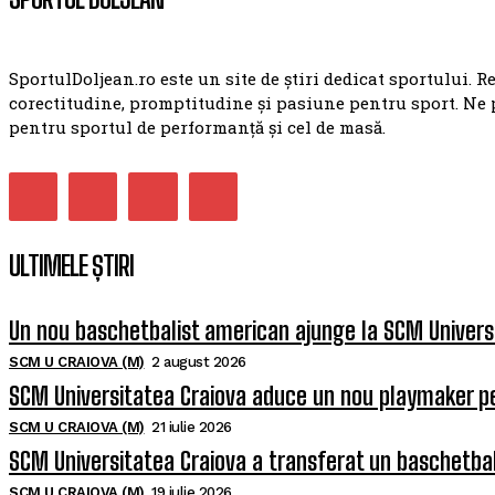
SportulDoljean.ro este un site de știri dedicat sportului. R
corectitudine, promptitudine și pasiune pentru sport. Ne 
pentru sportul de performanță și cel de masă.
ULTIMELE ȘTIRI
Un nou baschetbalist american ajunge la SCM Univers
SCM U CRAIOVA (M)
2 august 2026
SCM Universitatea Craiova aduce un nou playmaker p
SCM U CRAIOVA (M)
21 iulie 2026
SCM Universitatea Craiova a transferat un baschetba
SCM U CRAIOVA (M)
19 iulie 2026