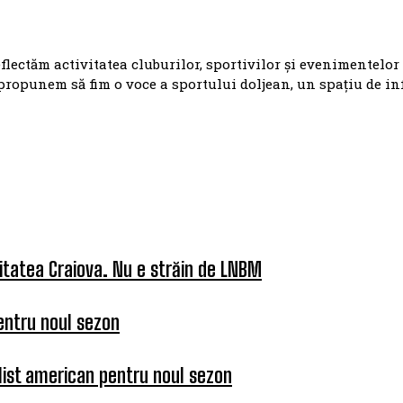
eflectăm activitatea cluburilor, sportivilor și evenimentelor
propunem să fim o voce a sportului doljean, un spațiu de i
itatea Craiova. Nu e străin de LNBM
entru noul sezon
list american pentru noul sezon