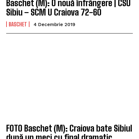
Baschet (M): O nouă înfrângere | CSU
Sibiu – SCM U Craiova 72-60
BASCHET
4 Decembrie 2019
FOTO Baschet (M): Craiova bate Sibiul
după un meci cu final dramatic