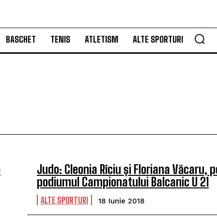
BASCHET
TENIS
ATLETISM
ALTE SPORTURI
ă
Judo: Cleonia Rîciu și Floriana Văcaru, p
podiumul Campionatului Balcanic U 21
ALTE SPORTURI
18 Iunie 2018