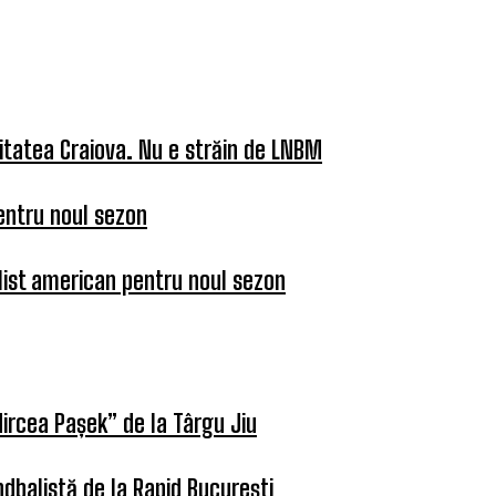
itatea Craiova. Nu e străin de LNBM
entru noul sezon
list american pentru noul sezon
ircea Pașek” de la Târgu Jiu
dbalistă de la Rapid București