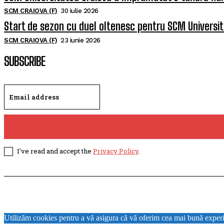
SCM CRAIOVA (F)
30 iulie 2026
Start de sezon cu duel oltenesc pentru SCM Universi
SCM CRAIOVA (F)
23 iunie 2026
SUBSCRIBE
I've read and accept the
Privacy Policy
.
Utilizăm cookies pentru a vă asigura că vă oferim cea mai bună experi