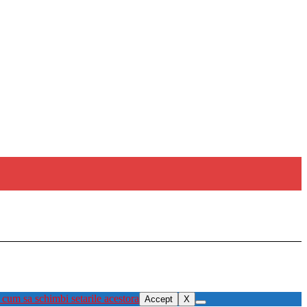
 cum sa schimbi setarile acestora
Accept
X