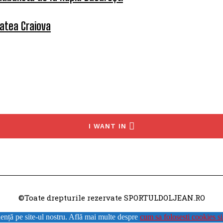
tatea Craiova
I WANT IN
©Toate drepturile rezervate SPORTULDOLJEAN.RO
ență pe site-ul nostru. Află mai multe despre
cum sa folosesti cookies si