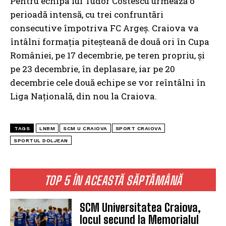
Pentru echipa lui Tudor Costescu urmează o
perioadă intensă, cu trei confruntări
consecutive împotriva FC Argeș. Craiova va
întâlni formația piteșteană de două ori în Cupa
României, pe 17 decembrie, pe teren propriu, și
pe 23 decembrie, în deplasare, iar pe 20
decembrie cele două echipe se vor reîntâlni în
Liga Națională, din nou la Craiova.
TAGS
LNBM
SCM U CRAIOVA
SPORT CRAIOVA
SPORTUL DOLJEAN
TOP 5 ÎN ACEASTĂ SĂPTĂMÂNĂ
SCM Universitatea Craiova,
locul secund la Memorialul