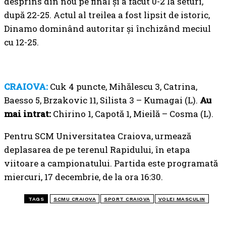
desprins din nou pe final și a făcut 0-2 la seturi,
după 22-25. Actul al treilea a fost lipsit de istoric,
Dinamo dominând autoritar și închizând meciul
cu 12-25.
CRAIOVA:
Cuk 4 puncte, Mihălescu 3, Catrina,
Baesso 5, Brzakovic 11, Silista 3 – Kumagai (L).
Au
mai intrat:
Chirino 1, Capotă 1, Mieilă – Cosma (L).
Pentru SCM Universitatea Craiova, urmează
deplasarea de pe terenul Rapidului, în etapa
viitoare a campionatului. Partida este programată
miercuri, 17 decembrie, de la ora 16:30.
TAGS
SCMU CRAIOVA
SPORT CRAIOVA
VOLEI MASCULIN