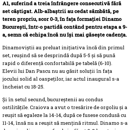
A1, suferind
a treia înfrângere consecutivă fără
set câștigat
. Alb-albaștrii au cedat sâmbătă, pe
teren propriu, scor
0-3
, în fața formației
Dinamo
București
, într-o partidă contând pentru etapa a 9-
a, semn că echipa
încă nu își mai găsește cadența
.
Dinamoviștii au preluat inițiativa încă din primul
set, reușind să se desprindă după 5-5 și să pună
rapid o diferență confortabilă pe tabelă (6-10).
Elevii lui Dan Pascu nu au găsit soluții în fața
jocului solid al oaspeților, iar actul inaugural s-a
încheiat cu 18-25.
Și în setul secund, bucureștenii au condus
ostilitățile. Craiova a avut o tresărire de orgoliu și a
reușit să egaleze la 14-14, după ce fusese condusă cu
11-14, însă nu a reușit să mențină ritmul. Dinamo s-a