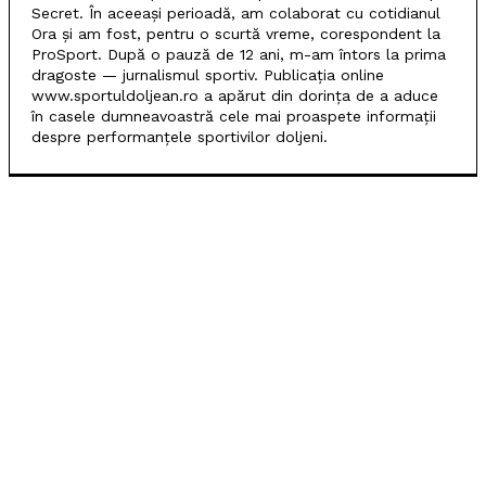
Secret. În aceeași perioadă, am colaborat cu cotidianul
Ora și am fost, pentru o scurtă vreme, corespondent la
ProSport. După o pauză de 12 ani, m-am întors la prima
dragoste — jurnalismul sportiv. Publicația online
www.sportuldoljean.ro a apărut din dorința de a aduce
în casele dumneavoastră cele mai proaspete informații
despre performanțele sportivilor doljeni.
POPULARE
Universitatea Craiova, egal în Finlanda cu KuPS.
Calificarea se decide în Bănie
SCM Universitatea Craiova participă la Memorialul