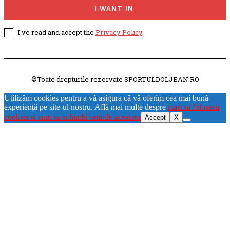
I WANT IN
I've read and accept the
Privacy Policy
.
©Toate drepturile rezervate SPORTULDOLJEAN.RO
Utilizăm cookies pentru a vă asigura că vă oferim cea mai bună
experiență pe site-ul nostru. Află mai multe despre
cum sa folosesti
cookies si cum sa schimbi setarile acestora
Accept
X