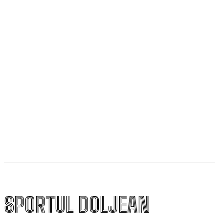
„Mircea Pașek” de la Târgu Jiu
Filipe Coelho, despre duelul cu KuPS: „Terenul sintetic
va fi o provocare pentru noi”
Scenariul – Conference League. Adversar facil pentru
campioana României
Universitatea Craiova și-a aflat posibila adversară din
play-off-ul Europa League
SPORTUL DOLJEAN