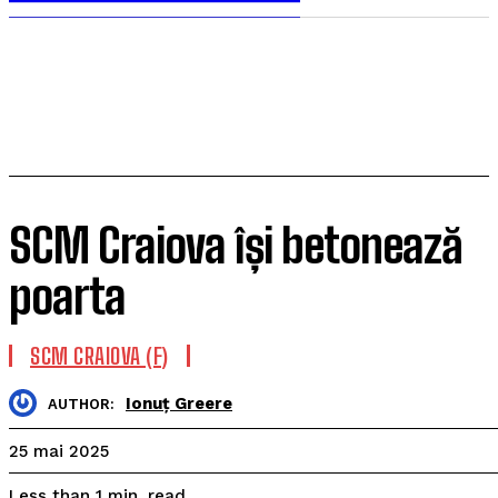
SCM Craiova își betonează
poarta
SCM CRAIOVA (F)
Ionuț Greere
AUTHOR:
25 mai 2025
read
Less than 1
min.