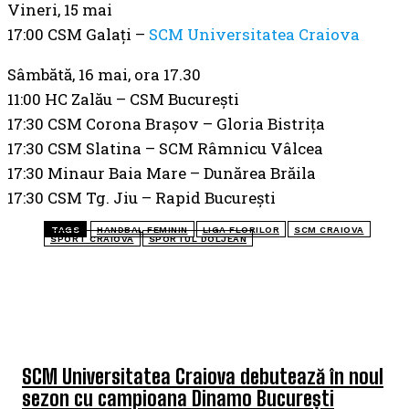
Vineri, 15 mai
17:00 CSM Galați –
SCM Universitatea Craiova
Sâmbătă, 16 mai, ora 17.30
11:00 HC Zalău – CSM București
17:30 CSM Corona Brașov – Gloria Bistrița
17:30 CSM Slatina – SCM Râmnicu Vâlcea
17:30 Minaur Baia Mare – Dunărea Brăila
17:30 CSM Tg. Jiu – Rapid București
TAGS
HANDBAL FEMININ
LIGA FLORILOR
SCM CRAIOVA
SPORT CRAIOVA
SPORTUL DOLJEAN
TOP 5 ÎN ACEASTĂ SĂPTĂMÂNĂ
SCM Universitatea Craiova debutează în noul
sezon cu campioana Dinamo București