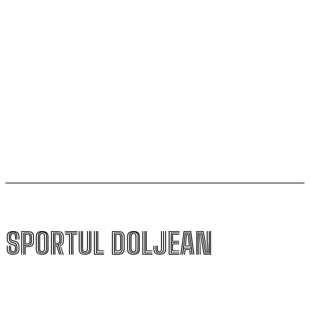
„Mircea Pașek” de la Târgu Jiu
Filipe Coelho, despre duelul cu KuPS: „Terenul sintetic
va fi o provocare pentru noi”
Scenariul – Conference League. Adversar facil pentru
campioana României
SPORTUL DOLJEAN