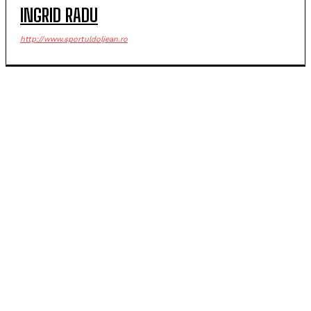
INGRID RADU
http://www.sportuldoljean.ro
POPULARE
SCM Universitatea Craiova debutează în noul sezon
cu campioana Dinamo București
Universitatea Craiova, egal în Finlanda cu KuPS.
Calificarea se decide în Bănie
SCM Universitatea Craiova participă la Memorialul