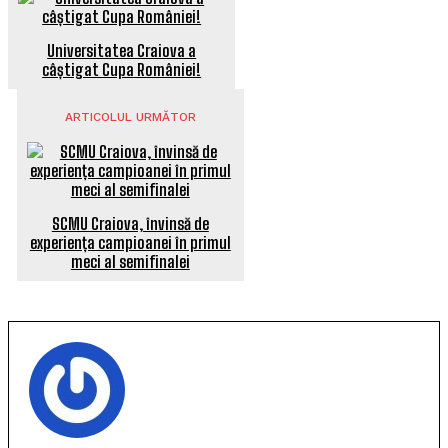
Universitatea Craiova a
câștigat Cupa României!
ARTICOLUL URMĂTOR
SCMU Craiova, învinsă de
experiența campioanei în primul
meci al semifinalei