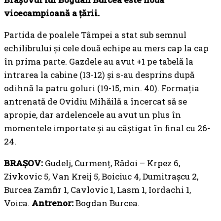
vicecampioană a țării.
Partida de poalele Tâmpei a stat sub semnul
echilibrului și cele două echipe au mers cap la cap
în prima parte. Gazdele au avut +1 pe tabelă la
intrarea la cabine (13-12) și s-au desprins după
odihnă la patru goluri (19-15, min. 40). Formația
antrenată de Ovidiu Mihăilă a încercat să se
apropie, dar ardelencele au avut un plus în
momentele importate și au câștigat în final cu 26-
24.
BRAȘOV:
Gudelj, Curmenț, Rădoi – Krpez 6,
Zivkovic 5, Van Kreij 5, Boiciuc 4, Dumitrașcu 2,
Burcea Zamfir 1, Cavlovic 1, Lasm 1, Iordachi 1,
Voica.
Antrenor:
Bogdan Burcea.