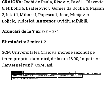
CRAIOVA:
Zoqbi de Paula, Risovic, Pavăl – Blazevic
6, Nikolic 6, Dzaferovic 5, Gomes da Rocha 3, Pașcan
2, Iskit 1, Mihart 1, Popescu 1, Joao, Micijevic,
Bojicic, Tudorică.
Antrenor:
Ovidiu Mihăilă.
Aruncări de la 7 m:
3/3 – 3/4
Eliminări x 2 min:
1-2
SCM Universitatea Craiova încheie sezonul pe
teren propriu, duminică, de la ora 18:00, împotriva
„lanternei roșii“, CSM Iași.
TAGS
BOGDAN BURCEA
CORONA BRAȘOV
HANDBAL FEMININ
OVIDIU MIHĂILĂ
SCM CRAIOVA
SPORT CRAIOVA
SPORTUL DOLJEAN
TOP 5 ÎN ACEASTĂ SĂPTĂMÂNĂ