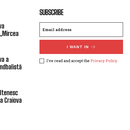
SUBSCRIBE
va
 „Mircea
I WANT IN
va a
I've read and accept the
Privacy Policy
.
ndbalistă
oltenesc
a Craiova