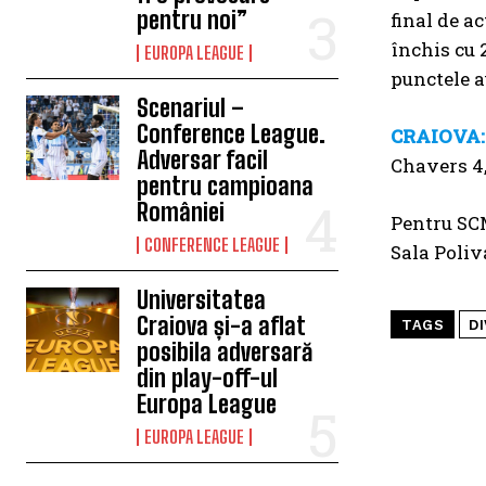
pentru noi”
final de a
închis cu 2
EUROPA LEAGUE
punctele a
Scenariul –
Conference League.
CRAIOVA:
Adversar facil
Chavers 4,
pentru campioana
României
Pentru SCM
CONFERENCE LEAGUE
Sala Poliv
Universitatea
Craiova și-a aflat
TAGS
DI
posibila adversară
din play-off-ul
Europa League
EUROPA LEAGUE