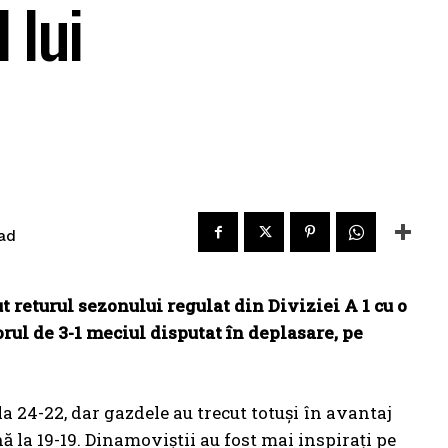
 lui
ad
returul sezonului regulat din Diviziei A 1 cu o
rul de 3-1 meciul disputat în deplasare, pe
la 24-22, dar gazdele au trecut totuși în avantaj
nă la 19-19. Dinamoviștii au fost mai inspirați pe