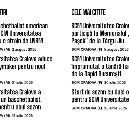
TIRI
CELE MAI CITITE
chetbalist american
SCM Universitatea Craio
SCM Universitatea
participă la Memorialul
u e străin de LNBM
Pașek” de la Târgu Jiu
A (M)
2 august 2026
SCM CRAIOVA (F)
5 august 2026
sitatea Craiova aduce
SCM Universitatea Craio
ymaker pentru noul
împrumutat o tânără ha
de la Rapid București
A (M)
21 iulie 2026
SCM CRAIOVA (F)
30 iulie 2026
sitatea Craiova a
Start de sezon cu duel 
 un baschetbalist
pentru SCM Universitate
pentru noul sezon
SCM CRAIOVA (F)
23 iunie 2026
A (M)
19 iulie 2026