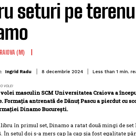
ru seturi pe terenul
namo
RAIOVA (M)
re
Ingrid Radu
Less than 1
min.
8 decembrie 2024
:
O VOLEI
volei masculin SCM Universitatea Craiova a început 
. Formația antrenată de Dănuț Pascu a pierdut cu sco
ormației Dinamo București.
ilibru în primul set, Dinamo a ratat două mingi de set 
. În setul doi s-a mers cap la cap șia fost egalitate pâ