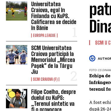
pat
Universitatea
Craiova, egal în
Finlanda cu KuPS.
Di
Calificarea se decide
în Bănie
EUROPA LEAGUE
SCM U C
SCM Universitatea
Craiova participă la
Memorialul „Mircea
AUTHOR
Pașek” de la Târgu
Jiu
FOTO: CS DINAM
Echipa de 
SCM CRAIOVA (F)
înfrângere
terenul f
Filipe Coelho, despre
duelul cu KuPS:
A fost ech
„Terenul sintetic va
după 26-24
fi o provocare