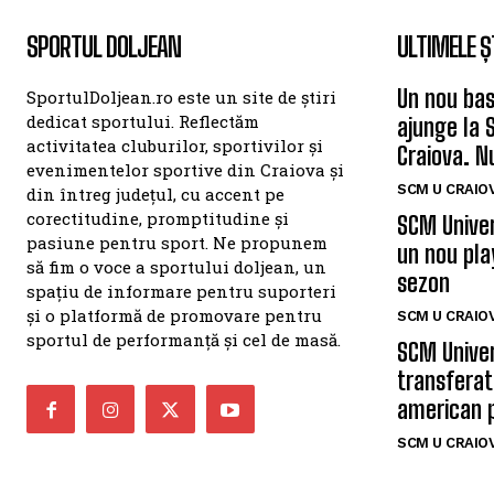
SPORTUL DOLJEAN
ULTIMELE Ș
Un nou bas
SportulDoljean.ro este un site de știri
dedicat sportului. Reflectăm
ajunge la 
activitatea cluburilor, sportivilor și
Craiova. N
evenimentelor sportive din Craiova și
SCM U CRAIOV
din întreg județul, cu accent pe
corectitudine, promptitudine și
SCM Univer
pasiune pentru sport. Ne propunem
un nou pla
să fim o voce a sportului doljean, un
sezon
spațiu de informare pentru suporteri
și o platformă de promovare pentru
SCM U CRAIOV
sportul de performanță și cel de masă.
SCM Univer
transferat
american 
SCM U CRAIOV