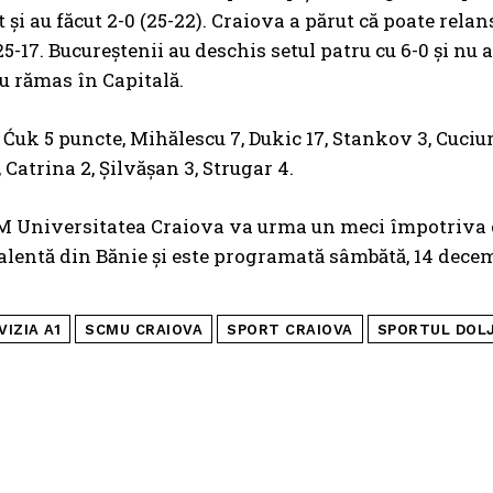
ct și au făcut 2-0 (25-22). Craiova a părut că poate rel
5-17. Bucureștenii au deschis setul patru cu 6-0 și nu a
u rămas în Capitală.
Ćuk 5 puncte, Mihălescu 7, Dukic 17, Stankov 3, Cuciu
 Catrina 2, Șilvășan 3, Strugar 4.
 Universitatea Craiova va urma un meci împotriva co
alentă din Bănie şi este programată sâmbătă, 14 decemb
VIZIA A1
SCMU CRAIOVA
SPORT CRAIOVA
SPORTUL DOL