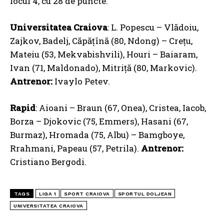
locul 4, cu 28 de puncte.
Universitatea Craiova
: L. Popescu – Vlădoiu,
Zajkov, Badelj, Căpățînă (80, Ndong) – Crețu,
Mateiu (53, Mekvabishvili), Houri – Baiaram,
Ivan (71, Maldonado), Mitriță (80, Markovic).
Antrenor:
Ivaylo Petev.
Rapid
: Aioani – Braun (67, Onea), Cristea, Iacob,
Borza – Djokovic (75, Emmers), Hasani (67,
Burmaz), Hromada (75, Albu) – Bamgboye,
Rrahmani, Papeau (57, Petrila).
Antrenor:
Cristiano Bergodi.
TAGS
LIGA 1
SPORT CRAIOVA
SPORTUL DOLJEAN
UNIVERSITATEA CRAIOVA