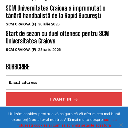
SCM Universitatea Craiova a împrumutat o
tânără handbalistă de la Rapid București
SCM CRAIOVA (F)
30 iulie 2026
Start de sezon cu duel oltenesc pentru SCM
Universitatea Craiova
SCM CRAIOVA (F)
23 iunie 2026
SUBSCRIBE
I WANT IN
I've read and accept the
Privacy Policy
.
Utilizăm cookies pentru a vă asigura că vă oferim cea mai bună
experiență pe site-ul nostru. Află mai multe despre
cum sa
folosesti cookies si cum sa schimbi setarile acestora