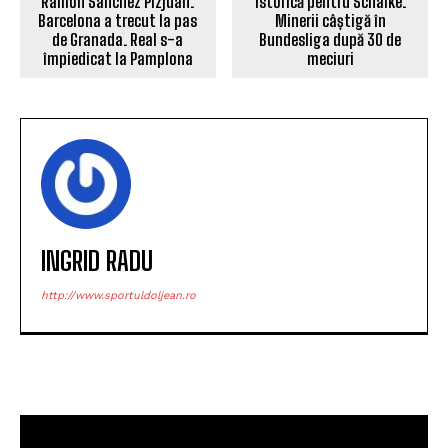
Ramón Sánchez Pizjuán.
istorică pentru Schalke.
Barcelona a trecut la pas
Minerii câștigă în
de Granada. Real s-a
Bundesliga după 30 de
împiedicat la Pamplona
meciuri
INGRID RADU
http://www.sportuldoljean.ro