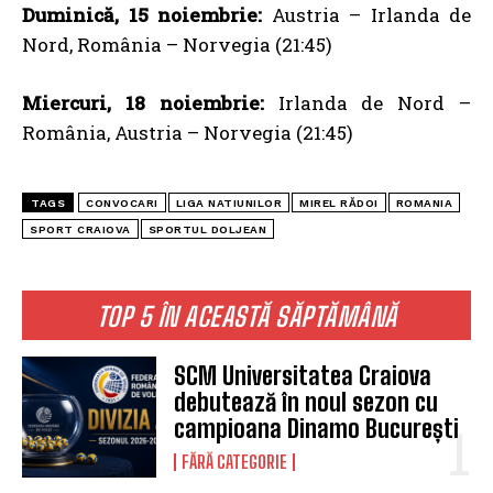
Duminică, 15 noiembrie:
Austria – Irlanda de
Nord, România – Norvegia (21:45)
Miercuri, 18 noiembrie:
Irlanda de Nord –
România, Austria – Norvegia (21:45)
TAGS
CONVOCARI
LIGA NATIUNILOR
MIREL RĂDOI
ROMANIA
SPORT CRAIOVA
SPORTUL DOLJEAN
TOP 5 ÎN ACEASTĂ SĂPTĂMÂNĂ
SCM Universitatea Craiova
debutează în noul sezon cu
campioana Dinamo București
FĂRĂ CATEGORIE