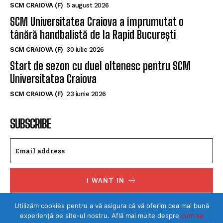
SCM CRAIOVA (F)
5 august 2026
SCM Universitatea Craiova a împrumutat o
tânără handbalistă de la Rapid București
SCM CRAIOVA (F)
30 iulie 2026
Start de sezon cu duel oltenesc pentru SCM
Universitatea Craiova
SCM CRAIOVA (F)
23 iunie 2026
SUBSCRIBE
I WANT IN
I've read and accept the
Privacy Policy
.
Utilizăm cookies pentru a vă asigura că vă oferim cea mai bună
experiență pe site-ul nostru. Află mai multe despre
cum sa