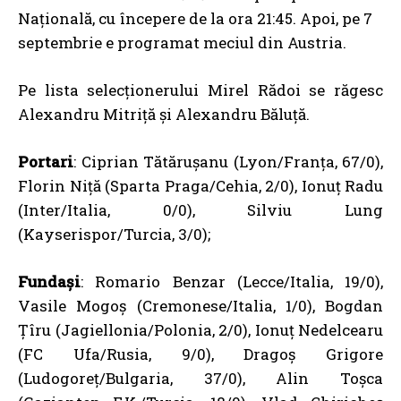
Națională, cu începere de la ora 21:45. Apoi, pe 7
septembrie e programat meciul din Austria.
Pe lista selecționerului Mirel Rădoi se răgesc
Alexandru Mitriță și Alexandru Băluță.
Portari
: Ciprian Tătărușanu (Lyon/Franța, 67/0),
Florin Niță (Sparta Praga/Cehia, 2/0), Ionuț Radu
(Inter/Italia, 0/0), Silviu Lung
(Kayserispor/Turcia, 3/0);
Fundași
: Romario Benzar (Lecce/Italia, 19/0),
Vasile Mogoș (Cremonese/Italia, 1/0), Bogdan
Țîru (Jagiellonia/Polonia, 2/0), Ionuț Nedelcearu
(FC Ufa/Rusia, 9/0), Dragoș Grigore
(Ludogoreț/Bulgaria, 37/0), Alin Toșca