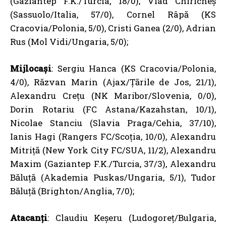
(Gaziantep F.K./Turcia, 18/0), Vlad Chiricheș
(Sassuolo/Italia, 57/0), Cornel Râpă (KS
Cracovia/Polonia, 5/0), Cristi Ganea (2/0), Adrian
Rus (Mol Vidi/Ungaria, 5/0);
Mijlocași
: Sergiu Hanca (KS Cracovia/Polonia,
4/0), Răzvan Marin (Ajax/Țările de Jos, 21/1),
Alexandru Crețu (NK Maribor/Slovenia, 0/0),
Dorin Rotariu (FC Astana/Kazahstan, 10/1),
Nicolae Stanciu (Slavia Praga/Cehia, 37/10),
Ianis Hagi (Rangers FC/Scoția, 10/0), Alexandru
Mitriță (New York City FC/SUA, 11/2), Alexandru
Maxim (Gaziantep F.K./Turcia, 37/3), Alexandru
Băluță (Akademia Puskas/Ungaria, 5/1), Tudor
Băluță (Brighton/Anglia, 7/0);
Atacanți
: Claudiu Keșeru (Ludogoreț/Bulgaria,