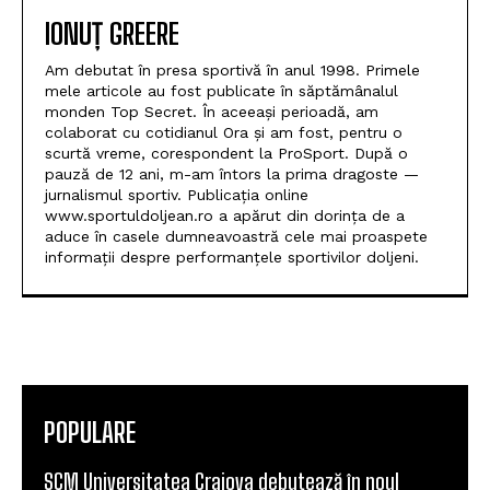
IONUȚ GREERE
Am debutat în presa sportivă în anul 1998. Primele
mele articole au fost publicate în săptămânalul
monden Top Secret. În aceeași perioadă, am
colaborat cu cotidianul Ora și am fost, pentru o
scurtă vreme, corespondent la ProSport. După o
pauză de 12 ani, m-am întors la prima dragoste —
jurnalismul sportiv. Publicația online
www.sportuldoljean.ro a apărut din dorința de a
aduce în casele dumneavoastră cele mai proaspete
informații despre performanțele sportivilor doljeni.
POPULARE
SCM Universitatea Craiova debutează în noul